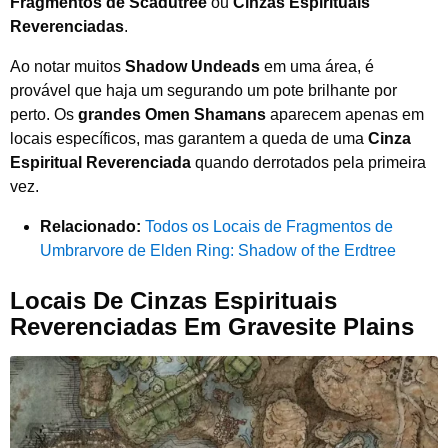
Fragmentos de Scadutree
ou
Cinzas Espirituais
Reverenciadas
.
Ao notar muitos
Shadow Undeads
em uma área, é
provável que haja um segurando um pote brilhante por
perto. Os
grandes Omen Shamans
aparecem apenas em
locais específicos, mas garantem a queda de uma
Cinza
Espiritual Reverenciada
quando derrotados pela primeira
vez.
Relacionado:
Todos os Locais de Fragmentos de
Umbrarvore de Elden Ring: Shadow of the Erdtree
Locais De Cinzas Espirituais
Reverenciadas Em Gravesite Plains