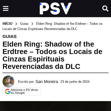
INÍCIO
Guias
Elden Ring: Shadow of the Erdtree – Todos os
Locais de Cinzas Espirituais Reverenciadas da DLC
GUIAS
Elden Ring: Shadow of the
Erdtree – Todos os Locais de
Cinzas Espirituais
Reverenciadas da DLC
San Moreira
Escrito por
23 de junho de 2024
1
5
Adicione o PS Verso
d
no Google
e
a
b
r