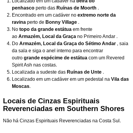
Localizado em um cadáver na
beira do
penhasco
perto das
Ruínas de Moorth
.
Encontrado em um cadáver no
extremo norte da
ravina
perto de
Bonny Village
.
No
topo da grande estátua
em frente
ao
Armazém,
Local da Graça
no Primeiro Andar .
Do
Armazém, Local da Graça do Sétimo Andar
, saia
da sala e siga o anel interno para encontrar
outro
grande espécime de estátua
com um Revered
Spirit Ash nas costas.
Localizada a sudeste das
Ruínas de Unte
.
Localizado em um cadáver em um pedestal na
Vila das
Moscas
.
Locais de Cinzas Espirituais
Reverenciadas em Southern Shores
Não há Cinzas Espirituais Reverenciadas na Costa Sul.