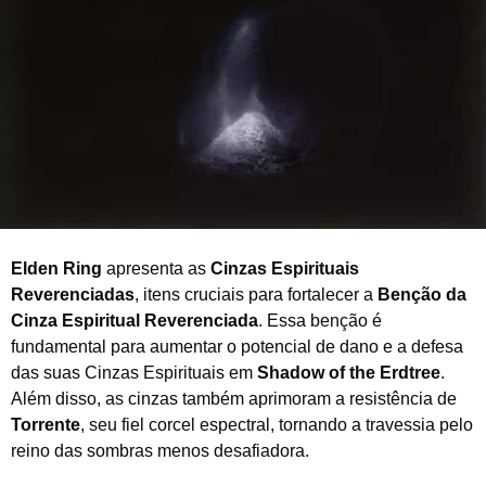
i
l
d
e
2
0
2
5
Elden Ring
apresenta as
Cinzas Espirituais
Reverenciadas
, itens cruciais para fortalecer a
Benção da
Cinza Espiritual Reverenciada
. Essa benção é
fundamental para aumentar o potencial de dano e a defesa
das suas Cinzas Espirituais em
Shadow of the Erdtree
.
Além disso, as cinzas também aprimoram a resistência de
Torrente
, seu fiel corcel espectral, tornando a travessia pelo
reino das sombras menos desafiadora.