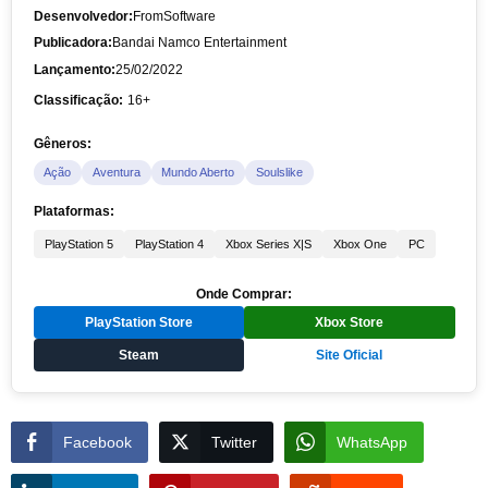
Desenvolvedor:
FromSoftware
Publicadora:
Bandai Namco Entertainment
Lançamento:
25/02/2022
Classificação:
16+
Gêneros:
Ação
Aventura
Mundo Aberto
Soulslike
Plataformas:
PlayStation 5
PlayStation 4
Xbox Series X|S
Xbox One
PC
Onde Comprar:
PlayStation Store
Xbox Store
Steam
Site Oficial
Facebook
Twitter
WhatsApp