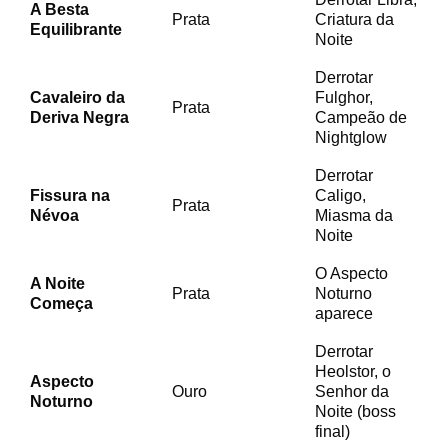
A Besta
Prata
Criatura da
Equilibrante
Noite
Derrotar
Cavaleiro da
Fulghor,
Prata
Deriva Negra
Campeão de
Nightglow
Derrotar
Fissura na
Caligo,
Prata
Névoa
Miasma da
Noite
O Aspecto
A Noite
Prata
Noturno
Começa
aparece
Derrotar
Heolstor, o
Aspecto
Ouro
Senhor da
Noturno
Noite (boss
final)