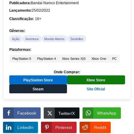
Publicadora:
Bandai Namco Entertainment
Lançamento:
25/02/2022
Classificação:
16+
Gêneros:
Ação
Aventura
Mundo Aberto
Soulslike
Plataformas:
PlayStation 5
PlayStation 4
Xbox Series X|S
Xbox One
PC
Onde Comprar:
PlayStation Store
Xbox Store
Steam
Site Oficial
Facebook
WhatsApp
Twitter/X
LinkedIn
Pinterest
Reddit