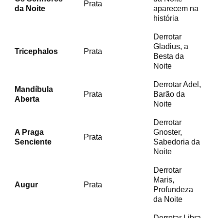
Prata
da Noite
aparecem na
história
Derrotar
Gladius, a
Tricephalos
Prata
Besta da
Noite
Derrotar Adel,
Mandíbula
Prata
Barão da
Aberta
Noite
Derrotar
A Praga
Gnoster,
Prata
Senciente
Sabedoria da
Noite
Derrotar
Maris,
Augur
Prata
Profundeza
da Noite
Derrotar Libra,