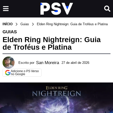
INÍCIO
Guias
Elden Ring Nightreign: Guia de Troféus e Platina
GUIAS
Elden Ring Nightreign: Guia
de Troféus e Platina
San Moreira
Escrito por
27 de abril de 2026
3
0
Adicione o PS Verso
d
no Google
e
m
a
i
o
d
e
2