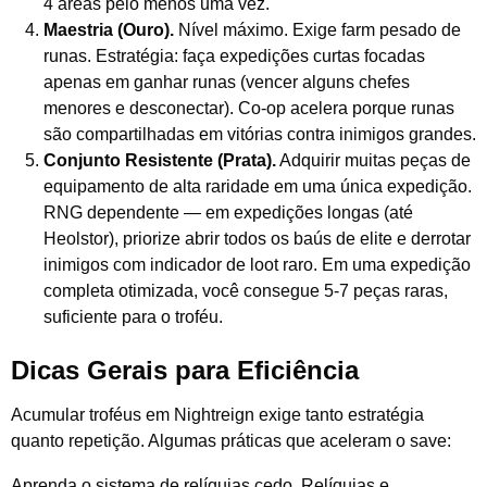
4 áreas pelo menos uma vez.
Maestria (Ouro).
Nível máximo. Exige farm pesado de
runas. Estratégia: faça expedições curtas focadas
apenas em ganhar runas (vencer alguns chefes
menores e desconectar). Co-op acelera porque runas
são compartilhadas em vitórias contra inimigos grandes.
Conjunto Resistente (Prata).
Adquirir muitas peças de
equipamento de alta raridade em uma única expedição.
RNG dependente — em expedições longas (até
Heolstor), priorize abrir todos os baús de elite e derrotar
inimigos com indicador de loot raro. Em uma expedição
completa otimizada, você consegue 5-7 peças raras,
suficiente para o troféu.
Dicas Gerais para Eficiência
Acumular troféus em Nightreign exige tanto estratégia
quanto repetição. Algumas práticas que aceleram o save:
Aprenda o sistema de relíquias cedo. Relíquias e