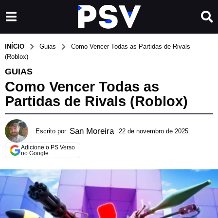
INÍCIO
Guias
Como Vencer Todas as Partidas de Rivals
(Roblox)
GUIAS
Como Vencer Todas as
Partidas de Rivals (Roblox)
San Moreira
Escrito por
22 de novembro de 2025
2
3
Adicione o PS Verso
d
no Google
e
m
a
r
ç
o
d