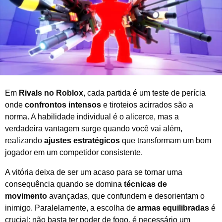
e
2
0
2
6
Em
Rivals no Roblox
, cada partida é um teste de perícia
onde
confrontos intensos
e tiroteios acirrados são a
norma. A habilidade individual é o alicerce, mas a
verdadeira vantagem surge quando você vai além,
realizando
ajustes estratégicos
que transformam um bom
jogador em um competidor consistente.
A vitória deixa de ser um acaso para se tornar uma
consequência quando se domina
técnicas de
movimento
avançadas, que confundem e desorientam o
inimigo. Paralelamente, a escolha de
armas equilibradas
é
crucial; não basta ter poder de fogo, é necessário um