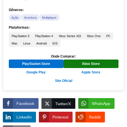
Gêneros:
Ação
Aventura
Multiplayer
Plataformas:
PlayStation 5
PlayStation 4
Xbox Series X|S
Xbox One
PC
Mac
Linux
Android
iOS
Onde Comprar:
PlayStation Store
Xbox Store
Google Play
Apple Store
Site Oficial
Facebook
WhatsApp
Twitter/X
LinkedIn
Pinterest
Reddit