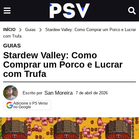
INÍCIO
Guias
Stardew Valley: Como Comprar um Porco e Lucrar
com Trufa
GUIAS
Stardew Valley: Como
Comprar um Porco e Lucrar
com Trufa
San Moreira
Escrito por
7 de abril de 2026
2
1
Adicione o PS Verso
d
no Google
e
j
u
n
h