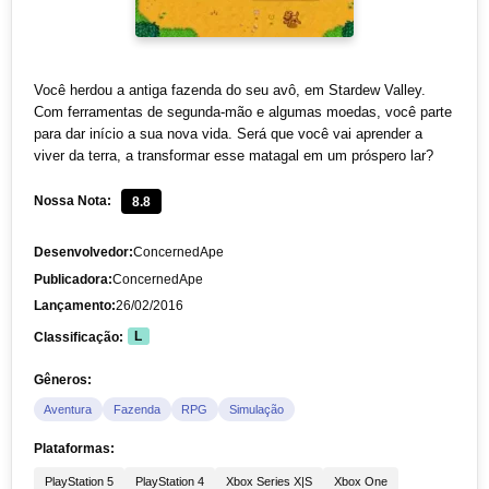
Você herdou a antiga fazenda do seu avô, em Stardew Valley.
Com ferramentas de segunda-mão e algumas moedas, você parte
para dar início a sua nova vida. Será que você vai aprender a
viver da terra, a transformar esse matagal em um próspero lar?
Nossa Nota:
8.8
Desenvolvedor:
ConcernedApe
Publicadora:
ConcernedApe
Lançamento:
26/02/2016
Classificação:
L
Gêneros:
Aventura
Fazenda
RPG
Simulação
Plataformas:
PlayStation 5
PlayStation 4
Xbox Series X|S
Xbox One