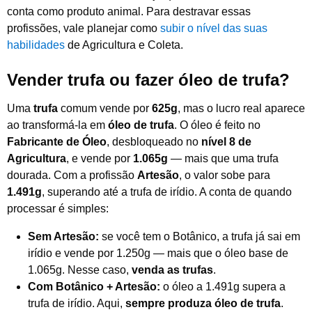
conta como produto animal. Para destravar essas
profissões, vale planejar como
subir o nível das suas
habilidades
de Agricultura e Coleta.
Vender trufa ou fazer óleo de trufa?
Uma
trufa
comum vende por
625g
, mas o lucro real aparece
ao transformá-la em
óleo de trufa
. O óleo é feito no
Fabricante de Óleo
, desbloqueado no
nível 8 de
Agricultura
, e vende por
1.065g
— mais que uma trufa
dourada. Com a profissão
Artesão
, o valor sobe para
1.491g
, superando até a trufa de irídio. A conta de quando
processar é simples:
Sem Artesão:
se você tem o Botânico, a trufa já sai em
irídio e vende por 1.250g — mais que o óleo base de
1.065g. Nesse caso,
venda as trufas
.
Com Botânico + Artesão:
o óleo a 1.491g supera a
trufa de irídio. Aqui,
sempre produza óleo de trufa
.