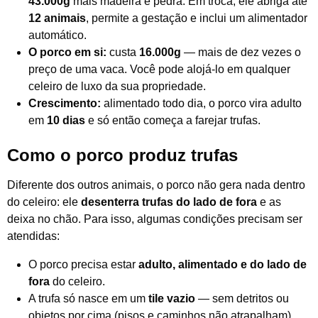
43.000g
mais madeira e pedra. Em troca, ele abriga até
12 animais
, permite a gestação e inclui um alimentador
automático.
O porco em si:
custa
16.000g
— mais de dez vezes o
preço de uma vaca. Você pode alojá-lo em qualquer
celeiro de luxo da sua propriedade.
Crescimento:
alimentado todo dia, o porco vira adulto
em
10 dias
e só então começa a farejar trufas.
Como o porco produz trufas
Diferente dos outros animais, o porco não gera nada dentro
do celeiro: ele
desenterra trufas do lado de fora
e as
deixa no chão. Para isso, algumas condições precisam ser
atendidas:
O porco precisa estar
adulto, alimentado e do lado de
fora
do celeiro.
A trufa só nasce em um
tile vazio
— sem detritos ou
objetos por cima (pisos e caminhos não atrapalham).