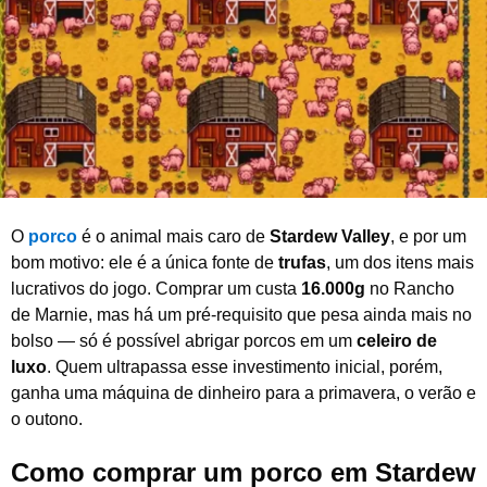
o
d
e
2
0
2
6
O
porco
é o animal mais caro de
Stardew Valley
, e por um
bom motivo: ele é a única fonte de
trufas
, um dos itens mais
lucrativos do jogo. Comprar um custa
16.000g
no Rancho
de Marnie, mas há um pré-requisito que pesa ainda mais no
bolso — só é possível abrigar porcos em um
celeiro de
luxo
. Quem ultrapassa esse investimento inicial, porém,
ganha uma máquina de dinheiro para a primavera, o verão e
o outono.
Como comprar um porco em Stardew