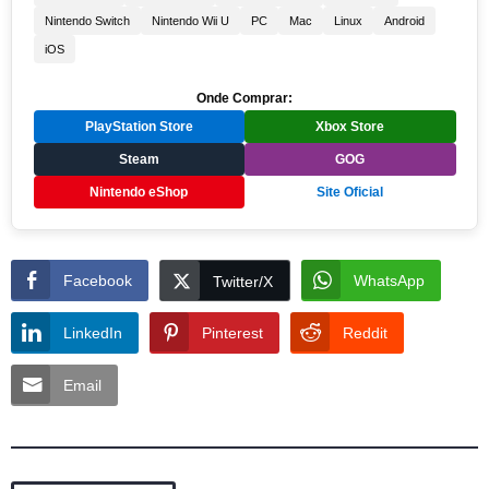
Nintendo Switch
Nintendo Wii U
PC
Mac
Linux
Android
iOS
Onde Comprar:
PlayStation Store
Xbox Store
Steam
GOG
Nintendo eShop
Site Oficial
Facebook
WhatsApp
Twitter/X
LinkedIn
Pinterest
Reddit
Email