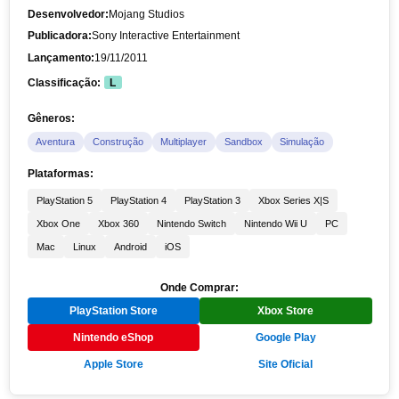
Desenvolvedor:
Mojang Studios
Publicadora:
Sony Interactive Entertainment
Lançamento:
19/11/2011
Classificação:
L
Gêneros:
Aventura
Construção
Multiplayer
Sandbox
Simulação
Plataformas:
PlayStation 5
PlayStation 4
PlayStation 3
Xbox Series X|S
Xbox One
Xbox 360
Nintendo Switch
Nintendo Wii U
PC
Mac
Linux
Android
iOS
Onde Comprar:
PlayStation Store
Xbox Store
Nintendo eShop
Google Play
Apple Store
Site Oficial