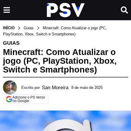
INÍCIO
Guias
Minecraft: Como Atualizar o jogo (PC,
PlayStation, Xbox, Switch e Smartphones)
GUIAS
Minecraft: Como Atualizar o
jogo (PC, PlayStation, Xbox,
Switch e Smartphones)
San Moreira
Escrito por
8 de maio de 2025
2
3
Adicione o PS Verso
d
no Google
e
m
a
r
ç