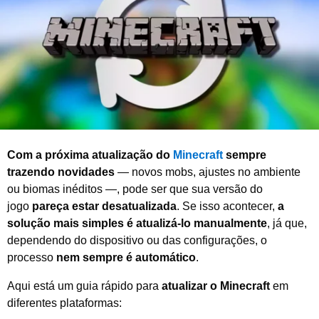
o
d
e
2
0
2
6
Com a próxima atualização do
Minecraft
sempre
trazendo novidades
— novos mobs, ajustes no ambiente
ou biomas inéditos —, pode ser que sua versão do
jogo
pareça estar desatualizada
. Se isso acontecer,
a
solução mais simples é atualizá-lo manualmente
, já que,
dependendo do dispositivo ou das configurações, o
processo
nem sempre é automático
.
Aqui está um guia rápido para
atualizar o Minecraft
em
diferentes plataformas: