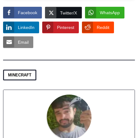
Facebook
WhatsApp
Twitter/X
LinkedIn
Pinterest
Reddit
Email
MINECRAFT