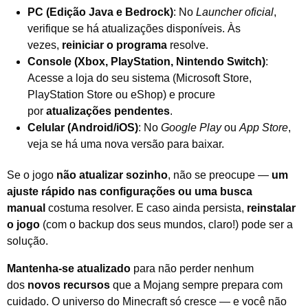
PC (Edição Java e Bedrock)
: No
Launcher oficial
,
verifique se há atualizações disponíveis. Às
vezes,
reiniciar o programa
resolve.
Console (Xbox, PlayStation, Nintendo Switch)
:
Acesse a loja do seu sistema (Microsoft Store,
PlayStation Store ou eShop) e procure
por
atualizações pendentes
.
Celular (Android/iOS)
: No
Google Play
ou
App Store
,
veja se há uma nova versão para baixar.
Se o jogo
não atualizar sozinho
, não se preocupe —
um
ajuste rápido nas configurações ou uma busca
manual
costuma resolver. E caso ainda persista,
reinstalar
o jogo
(com o backup dos seus mundos, claro!) pode ser a
solução.
Mantenha-se atualizado
para não perder nenhum
dos
novos recursos
que a Mojang sempre prepara com
cuidado. O universo do Minecraft só cresce — e você não