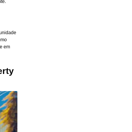
te.
unidade
como
te em
rty