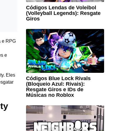
Códigos Lendas de Voleibol
(Volleyball Legends): Resgate
Giros
da e RPG
es e
y. Eles
Códigos Blue Lock Rivals
esgatar
(Bloqueio Azul: Rivais):
Resgate Giros e IDs de
Músicas no Roblox
ty