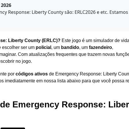
 2026
ncy Response: Liberty County são: ERLC2026 e etc. Estamos
e: Liberty County
(
ERLC
)
?
Este jogo é um simulador de vi
e escolher ser um
policial
, um
bandido
, um
fazendeiro
,
imaginar. Com atualizações frequentes que trazem novas funçõ
scobrir no jogo.
ente por
códigos ativos
de Emergency Response: Liberty Count
s imediatamente em nossa lista abaixo para que você possa r
 de
Emergency Response: Liber