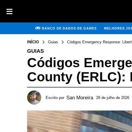
BANCO DE DADOS DE GAMES
MELHORES JOG
INÍCIO
Guias
Códigos Emergency Response: Libert
GUIAS
Códigos Emerge
County (ERLC): 
San Moreira
Escrito por
28 de julho de 2026
8
d
e
a
g
o
s