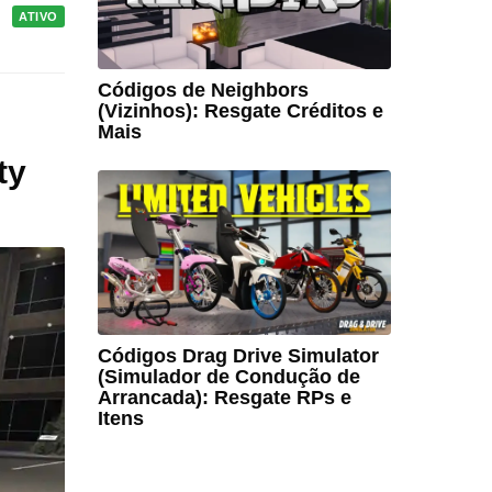
ATIVO
Códigos de Neighbors
(Vizinhos): Resgate Créditos e
Mais
ty
Códigos Drag Drive Simulator
(Simulador de Condução de
Arrancada): Resgate RPs e
Itens