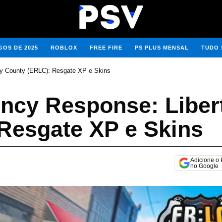
OS DE 2025
ROBLOX
FREE FIRE
PS PLUS MENSAL
TUDO 
y County (ERLC): Resgate XP e Skins
ncy Response: Liber
Resgate XP e Skins
Adicione o
no Google