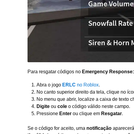
Para resgatar códigos no
Emergency Response: 
Abra o jogo
ERLC
no Roblox
.
No canto superior direito da tela, clique no í
No menu que abrir, localize a caixa de texto
Digite
ou
cole
o código válido neste campo.
Pressione
Enter
ou clique em
Resgatar
.
Se o código for aceito, uma
notificação
aparecerá