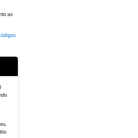
nto as
códigos
l
endo
res.
ilo