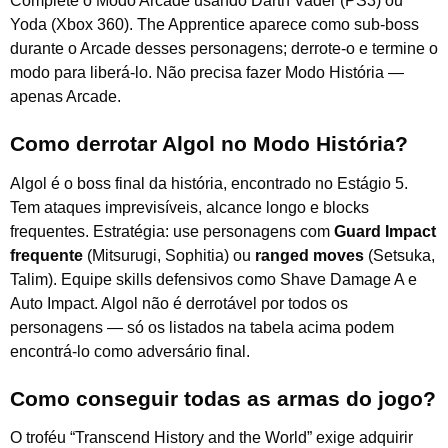
Complete o Modo Arcade usando Darth Vader (PS3) ou
Yoda (Xbox 360). The Apprentice aparece como sub-boss
durante o Arcade desses personagens; derrote-o e termine o
modo para liberá-lo. Não precisa fazer Modo História —
apenas Arcade.
Como derrotar Algol no Modo História?
Algol é o boss final da história, encontrado no Estágio 5.
Tem ataques imprevisíveis, alcance longo e blocks
frequentes. Estratégia: use personagens com
Guard Impact
frequente
(Mitsurugi, Sophitia) ou
ranged moves
(Setsuka,
Talim). Equipe skills defensivos como Shave Damage A e
Auto Impact. Algol não é derrotável por todos os
personagens — só os listados na tabela acima podem
encontrá-lo como adversário final.
Como conseguir todas as armas do jogo?
O troféu “Transcend History and the World” exige adquirir