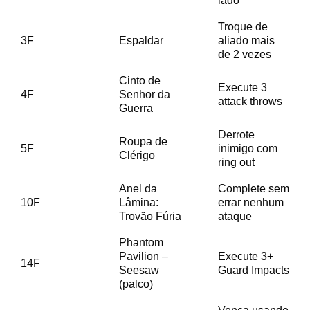
lado
Troque de
3F
Espaldar
aliado mais
de 2 vezes
Cinto de
Execute 3
4F
Senhor da
attack throws
Guerra
Derrote
Roupa de
5F
inimigo com
Clérigo
ring out
Anel da
Complete sem
10F
Lâmina:
errar nenhum
Trovão Fúria
ataque
Phantom
Pavilion –
Execute 3+
14F
Seesaw
Guard Impacts
(palco)