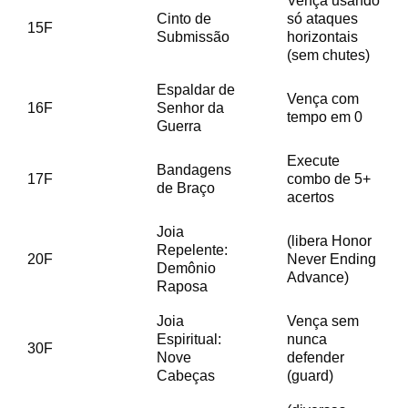
Vença usando
Cinto de
só ataques
15F
Submissão
horizontais
(sem chutes)
Espaldar de
Vença com
16F
Senhor da
tempo em 0
Guerra
Execute
Bandagens
17F
combo de 5+
de Braço
acertos
Joia
(libera Honor
Repelente:
20F
Never Ending
Demônio
Advance)
Raposa
Joia
Vença sem
Espiritual:
nunca
30F
Nove
defender
Cabeças
(guard)