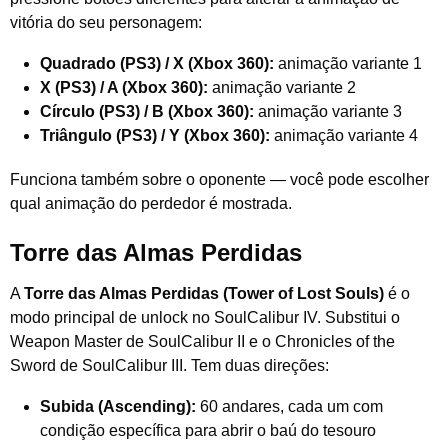
vitória do seu personagem:
Quadrado (PS3) / X (Xbox 360):
animação variante 1
X (PS3) / A (Xbox 360):
animação variante 2
Círculo (PS3) / B (Xbox 360):
animação variante 3
Triângulo (PS3) / Y (Xbox 360):
animação variante 4
Funciona também sobre o oponente — você pode escolher
qual animação do perdedor é mostrada.
Torre das Almas Perdidas
A
Torre das Almas Perdidas (Tower of Lost Souls)
é o
modo principal de unlock no SoulCalibur IV. Substitui o
Weapon Master de SoulCalibur II e o Chronicles of the
Sword de SoulCalibur III. Tem duas direções:
Subida (Ascending):
60 andares, cada um com
condição específica para abrir o baú do tesouro