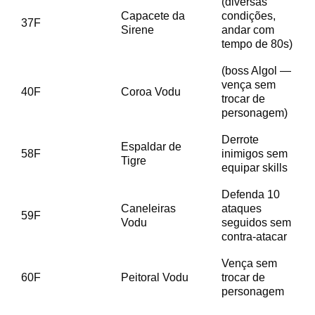
(diversas
Capacete da
condições,
37F
Sirene
andar com
tempo de 80s)
(boss Algol —
vença sem
40F
Coroa Vodu
trocar de
personagem)
Derrote
Espaldar de
58F
inimigos sem
Tigre
equipar skills
Defenda 10
Caneleiras
ataques
59F
Vodu
seguidos sem
contra-atacar
Vença sem
60F
Peitoral Vodu
trocar de
personagem