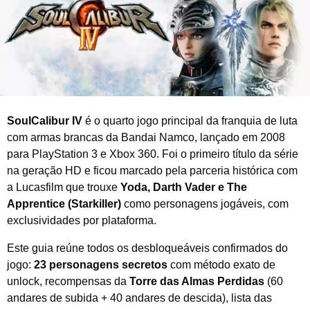
d
e
2
0
2
6
SoulCalibur IV
é o quarto jogo principal da franquia de luta
com armas brancas da Bandai Namco, lançado em 2008
para PlayStation 3 e Xbox 360. Foi o primeiro título da série
na geração HD e ficou marcado pela parceria histórica com
a Lucasfilm que trouxe
Yoda, Darth Vader e The
Apprentice (Starkiller)
como personagens jogáveis, com
exclusividades por plataforma.
Este guia reúne todos os desbloqueáveis confirmados do
jogo:
23 personagens secretos
com método exato de
unlock, recompensas da
Torre das Almas Perdidas
(60
andares de subida + 40 andares de descida), lista das