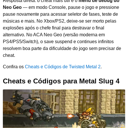
Resposta direta: o cheat mais útil é o
menu de debug do
Neo Geo
— em modo Console, pause o jogo e pressione
pause novamente para acessar seletor de fases, teste de
músicas e mais. No Xbox/PS2, deixe-se ser morto pelas
explosões após o chefe final para destravar o final
alternativo. No ACA Neo Geo (versão moderna em
PS4/PS5/Switch), o save suspend e continues infinitos
resolvem boa parte da dificuldade do jogo sem precisar de
cheat.
Confira os
Cheats e Códigos de Twisted Metal 2
.
Cheats e Códigos para Metal Slug 4