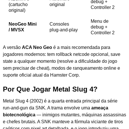
debug +
(cartucho
original
Controller 2
original)
Menu de
NeoGeo Mini
Consoles
debug +
/ MVSX
plug-and-play
Controller 2
A versão
ACA Neo Geo
é a mais recomendada para
jogadores modernos: tem rollback netcode opcional, save
state a qualquer momento (resolve a dificuldade do jogo
sem precisar de cheat), modos de ranqueamento online e
suporte oficial atual da Hamster Corp.
Por Que Jogar Metal Slug 4?
Metal Slug 4 (2002) é a quarta entrada principal da série
run-and-gun da SNK. A trama envolve uma
ameaça
biotecnológica
— inimigos mutantes, máquinas assassinas
e chefes brutais. A SNK manteve a fórmula viciante de tiros
caóticos com pixel art detalhada, e o jogo introduziu uma