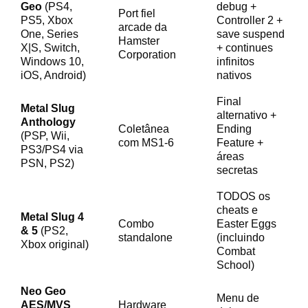
Geo
(PS4,
debug +
Port fiel
PS5, Xbox
Controller 2 +
arcade da
One, Series
save suspend
Hamster
X|S, Switch,
+ continues
Corporation
Windows 10,
infinitos
iOS, Android)
nativos
Final
Metal Slug
alternativo +
Anthology
Coletânea
Ending
(PSP, Wii,
com MS1-6
Feature +
PS3/PS4 via
áreas
PSN, PS2)
secretas
TODOS os
cheats e
Metal Slug 4
Combo
Easter Eggs
& 5
(PS2,
standalone
(incluindo
Xbox original)
Combat
School)
Neo Geo
Menu de
AES/MVS
Hardware