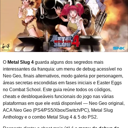
o
d
e
2
0
2
6
O
Metal Slug 4
guarda alguns dos segredos mais
interessantes da franquia: um menu de debug acessível no
Neo Geo, finais alternativos, modo galeria por personagem,
áreas secretas escondidas em fases iniciais e Easter Eggs
no Combat School. Este guia reúne todos os códigos,
cheats e desbloqueáveis funcionais do jogo nas várias
plataformas em que ele está disponível — Neo Geo original,
ACA Neo Geo (PS4/PS5/Xbox/Switch/PC), Metal Slug
Anthology e o combo Metal Slug 4 & 5 do PS2.