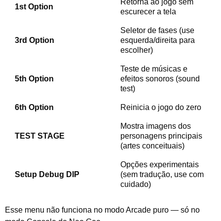
Retorna ao jogo sem
1st Option
escurecer a tela
Seletor de fases (use
3rd Option
esquerda/direita para
escolher)
Teste de músicas e
5th Option
efeitos sonoros (sound
test)
6th Option
Reinicia o jogo do zero
Mostra imagens dos
TEST STAGE
personagens principais
(artes conceituais)
Opções experimentais
Setup Debug DIP
(sem tradução, use com
cuidado)
Esse menu não funciona no modo Arcade puro — só no