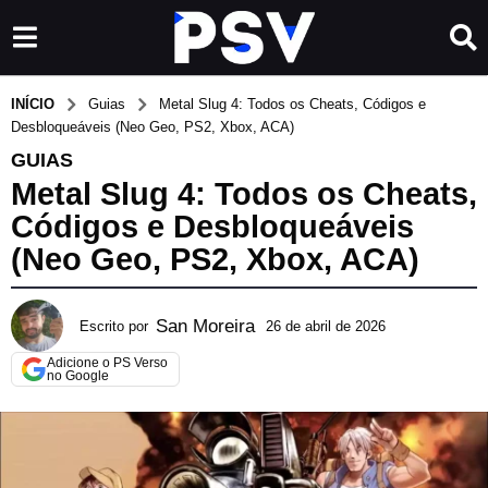
INÍCIO
Guias
Metal Slug 4: Todos os Cheats, Códigos e
Desbloqueáveis (Neo Geo, PS2, Xbox, ACA)
GUIAS
Metal Slug 4: Todos os Cheats,
Códigos e Desbloqueáveis
(Neo Geo, PS2, Xbox, ACA)
San Moreira
Escrito por
26 de abril de 2026
2
5
Adicione o PS Verso
d
no Google
e
j
u
n
h