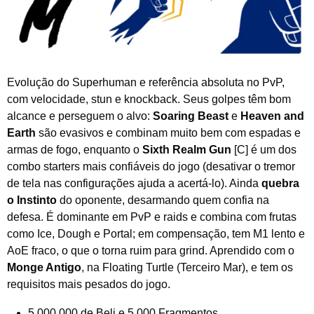
Evolução do Superhuman e referência absoluta no PvP,
com velocidade, stun e knockback. Seus golpes têm bom
alcance e perseguem o alvo:
Soaring Beast
e
Heaven and
Earth
são evasivos e combinam muito bem com espadas e
armas de fogo, enquanto o
Sixth Realm Gun
[C] é um dos
combo starters mais confiáveis do jogo (desativar o tremor
de tela nas configurações ajuda a acertá-lo). Ainda
quebra
o Instinto
do oponente, desarmando quem confia na
defesa. É dominante em PvP e raids e combina com frutas
como Ice, Dough e Portal; em compensação, tem M1 lento e
AoE fraco, o que o torna ruim para grind. Aprendido com o
Monge Antigo
, na Floating Turtle (Terceiro Mar), e tem os
requisitos mais pesados do jogo.
5.000.000 de Beli e 5.000 Fragmentos