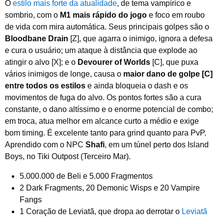
O
estilo mais forte da atualidade
, de tema vampírico e
sombrio, com o
M1 mais rápido do jogo
e foco em roubo
de vida com mira automática. Seus principais golpes são o
Bloodbane Drain
[Z], que agarra o inimigo, ignora a defesa
e cura o usuário; um ataque à distância que explode ao
atingir o alvo [X]; e o
Devourer of Worlds
[C], que puxa
vários inimigos de longe, causa o
maior dano de golpe [C]
entre todos os estilos
e ainda bloqueia o dash e os
movimentos de fuga do alvo. Os pontos fortes são a cura
constante, o dano altíssimo e o enorme potencial de combo;
em troca, atua melhor em alcance curto a médio e exige
bom timing. É excelente tanto para grind quanto para PvP.
Aprendido com o NPC
Shafi
, em um túnel perto dos Island
Boys, no Tiki Outpost (Terceiro Mar).
5.000.000 de Beli e 5.000 Fragmentos
2 Dark Fragments, 20 Demonic Wisps e 20 Vampire
Fangs
1 Coração de Leviatã, que dropa ao derrotar o
Leviatã