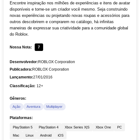
Encontre inspiração nos milhões de experiências e itens de avatar
disponíveis e torne-se um criador você mesmo. Seja construindo
novas experiências ou projetando novas roupas e acessórios para
outros descobrirem e comprarem no catálogo, há infinitas
maneiras de expressar sua criatividade para a comunidade global
do Roblox.
Nossa Nota:
7
Desenvolvedor:
ROBLOX Corporation
Publicadora:
ROBLOX Corporation
Lançamento:
27/01/2016
Classificação:
12+
Gêneros:
Ação
Aventura
Multiplayer
Plataformas:
PlayStation 5
PlayStation 4
Xbox Series X|S
Xbox One
PC
Mac
Linux
Android
iOS