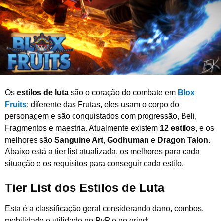
e
2
0
2
6
Os
estilos de luta
são o coração do combate em
Blox
Fruits
: diferente das Frutas, eles usam o corpo do
personagem e são conquistados com progressão, Beli,
Fragmentos e maestria. Atualmente existem
12 estilos
, e os
melhores são
Sanguine Art
,
Godhuman
e
Dragon Talon
.
Abaixo está a tier list atualizada, os melhores para cada
situação e os requisitos para conseguir cada estilo.
Tier List dos Estilos de Luta
Esta é a classificação geral considerando dano, combos,
mobilidade e utilidade no PvP e no grind: