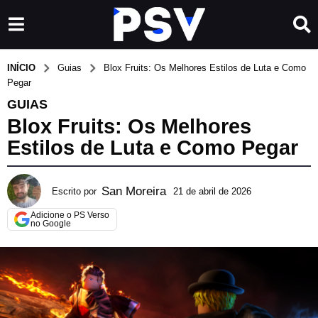
INÍCIO
Guias
Blox Fruits: Os Melhores Estilos de Luta e Como
Pegar
GUIAS
Blox Fruits: Os Melhores
Estilos de Luta e Como Pegar
San Moreira
Escrito por
21 de abril de 2026
3
0
Adicione o PS Verso
d
no Google
e
j
u
n
h
o
d