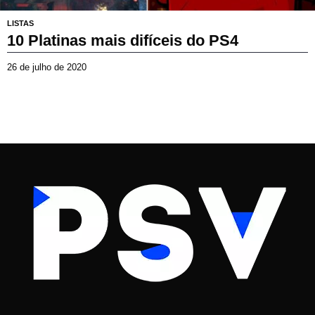
6
LISTAS
10 Platinas mais difíceis do PS4
26 de julho de 2020
3
1
d
e
m
a
i
o
d
e
2
0
2
6