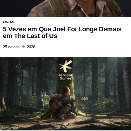
LISTAS
5 Vezes em Que Joel Foi Longe Demais
em The Last of Us
25 de abril de 2026
2
d
e
j
u
l
h
o
d
e
2
0
2
6