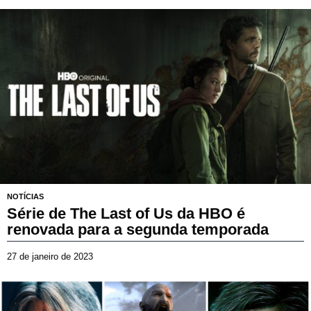
e
a
b
r
i
l
d
e
2
0
2
4
NOTÍCIAS
Série de The Last of Us da HBO é
renovada para a segunda temporada
27 de janeiro de 2023
1
4
d
e
a