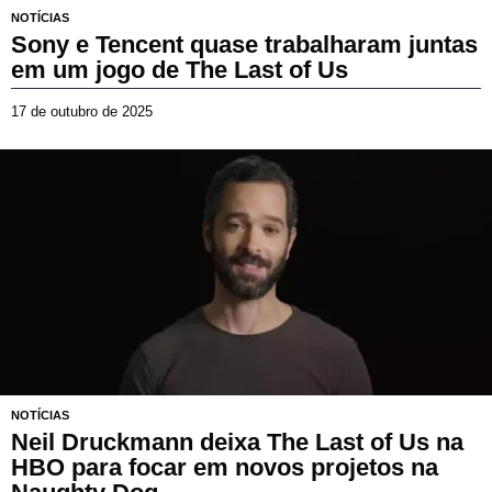
NOTÍCIAS
Sony e Tencent quase trabalharam juntas
em um jogo de The Last of Us
17 de outubro de 2025
1
7
d
e
o
u
t
u
b
r
o
d
e
2
0
NOTÍCIAS
2
Neil Druckmann deixa The Last of Us na
5
HBO para focar em novos projetos na