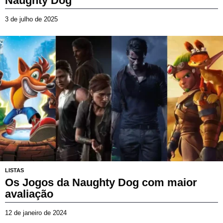
Naughty Dog
3 de julho de 2025
3
d
e
j
u
l
h
o
d
e
2
0
2
5
LISTAS
Os Jogos da Naughty Dog com maior
avaliação
12 de janeiro de 2024
6
d