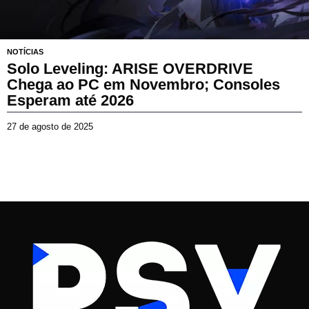
NOTÍCIAS
Solo Leveling: ARISE OVERDRIVE
Chega ao PC em Novembro; Consoles
Esperam até 2026
27 de agosto de 2025
2
7
d
e
a
g
o
s
t
o
d
e
2
0