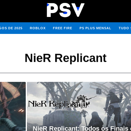
OS DE 2025
ROBLOX
FREE FIRE
PS PLUS MENSAL
TUDO 
NieR Replicant
NieR Replicant: Todos os Finais 