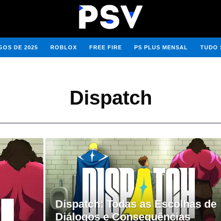
OS DE 2025
ROBLOX
FREE FIRE
PS PLUS MENSAL
TUDO 
Dispatch
Dispatch: Todas as Escolhas de
Diálogos e Consequências