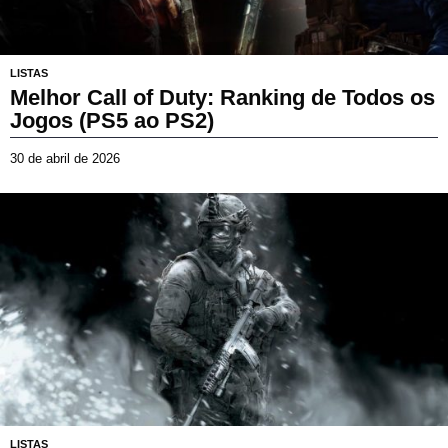
LISTAS
Melhor Call of Duty: Ranking de Todos os
Jogos (PS5 ao PS2)
30 de abril de 2026
1
4
d
e
j
u
l
h
o
d
e
2
0
2
6
LISTAS