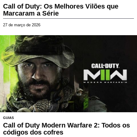
Call of Duty: Os Melhores Vilões que
Marcaram a Série
27 de março de 2026
1
4
d
e
j
u
l
h
o
d
e
2
0
2
6
GUIAS
Call of Duty Modern Warfare 2: Todos os
códigos dos cofres