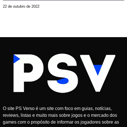
22 de outubro de 2022
2
d
e
j
u
l
h
o
d
e
2
0
2
6
O site PS Verso é um site com foco em guias, notícias,
reviews, listas e muito mais sobre jogos e o mercado dos
games com o propósito de informar os jogadores sobre as