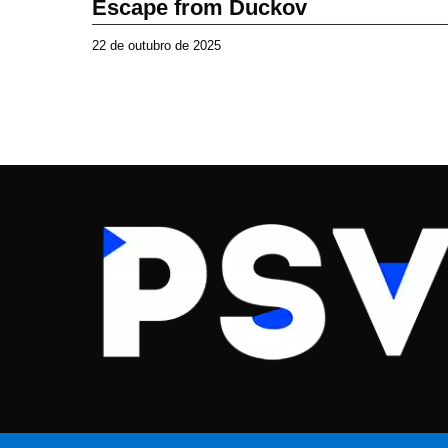
Escape from Duckov
22 de outubro de 2025
2
2
d
e
o
u
t
u
b
r
o
d
e
2
0
2
5