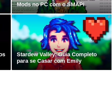
Mods no PC com o SMAPI
os
Stardew Valley: Guia Completo
para se Casar com Emily