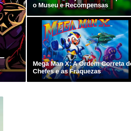
o Museu e Recompensas
 –
Mega Man X: A Ordem Correta d
a
Chefes e as Fraquezas