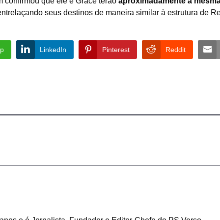
 confirmou que ele e Grace terão
aproximadamente a mesm
 entrelaçando seus destinos de maneira similar à estrutura de R
p
LinkedIn
Pinterest
Reddit