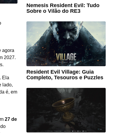
Nemesis Resident Evil: Tudo
Sobre o Vilão do RE3
o
e agora
em 2027.
s.
Resident Evil Village: Guia
Completo, Tesouros e Puzzles
. Ela
 lado,
da é, em
 em
27 de
 do