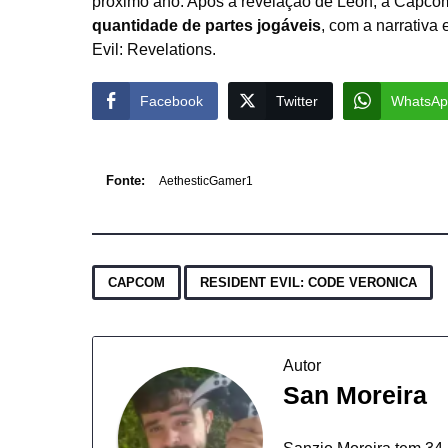
próximo ano. Após a revelação de Leon, a Capcom
quantidade de partes jogáveis
, com a narrativa
Evil: Revelations.
Facebook
Twitter
WhatsAp
Fonte:
AethesticGamer1
,
CAPCOM
RESIDENT EVIL: CODE VERONICA
Autor
San Moreira