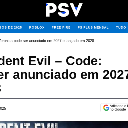
OS DE 2025
ROBLOX
FREE FIRE
PS PLUS MENSAL
TUDO 
Veronica pode ser anunciado em 2027 e lançado em 2028
ent Evil – Code:
er anunciado em 202
8
Adicione o
2025
1
no Google
4
d
e