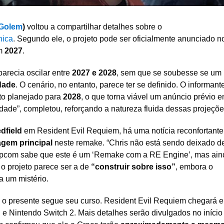
Golem
)
voltou a compartilhar detalhes sobre o
nica
. Segundo ele, o projeto pode ser oficialmente anunciado n
em
2027
.
arecia oscilar entre
2027 e 2028
, sem que se soubesse se um
idade
. O cenário, no entanto, parece ter se definido. O informant
to planejado para
2028
, o que torna viável um anúncio prévio 
ade”, completou, reforçando a natureza fluida dessas projeçõe
dfield
em Resident Evil Requiem, há uma notícia reconfortante
gem principal
neste remake. “Chris não está sendo deixado de
apcom sabe que este é um ‘Remake com a RE Engine’, mas ain
 o projeto parece ser a de
“construir sobre isso”
, embora o
a um mistério.
, o presente segue seu curso. Resident Evil Requiem chegará
e Nintendo Switch 2. Mais detalhes serão divulgados no início