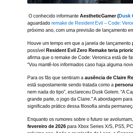
O conhecido informante
AestheticGamer (
Dusk 
aguardado
remake de Resident Evil – Code: Vero
próximo ano, com uma previsão de lançamento 
Houve um tempo em que a janela de lançamento p
possível
Resident Evil Zero Remake teria prior
afirma que o remake de Code: Veronica está de fa
“Vou mantê-los informados caso haja alguma novid
Para os fãs que sentiram a
ausência de Claire Re
está supostamente sendo tratada como a
persona
nem nada do tipo”, esclareceu Dusk Golem. “A C
grande parte, o jogo da Claire.” A abordagem para
significado prático dessa filosofia ainda permaneç
Enquanto os rumores sobre o futuro se avolumam
fevereiro de 2026
para Xbox Series X/S, PS5, PC 