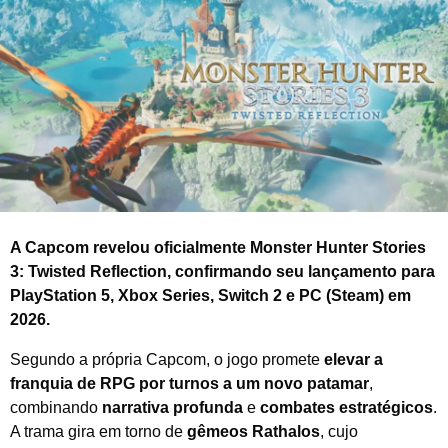
h
o
d
e
2
0
2
5
A Capcom revelou oficialmente Monster Hunter Stories
3: Twisted Reflection, confirmando seu lançamento para
PlayStation 5, Xbox Series, Switch 2 e PC (Steam) em
2026.
Segundo a própria Capcom, o jogo promete
elevar a
franquia de RPG por turnos a um novo patamar
,
combinando
narrativa profunda
e
combates estratégicos
.
A trama gira em torno de
gêmeos Rathalos
, cujo