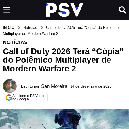
INÍCIO
Notícias
Call of Duty 2026 Terá "Cópia" do Polêmico
Multiplayer de Mordern Warfare 2
NOTÍCIAS
Call of Duty 2026 Terá “Cópia”
do Polêmico Multiplayer de
Mordern Warfare 2
San Moreira
Escrito por
14 de dezembro de 2025
1
4
Adicione o PS Verso
d
no Google
e
d
e
z
e