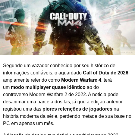
m
b
r
o
d
e
2
0
2
5
Segundo um vazador conhecido por seu histórico de
informações confiáveis, o aguardado
Call of Duty de 2026
,
amplamente referido como
Modern Warfare 4
, terá
um
modo multiplayer quase idêntico
ao do
controverso Modern Warfare 2 de 2022. A notícia pode
desanimar uma parcela dos fãs, já que a edição anterior
registrou uma das
piores retenções de jogadores
na
história moderna da série, perdendo metade de sua base no
PC em apenas um mês.