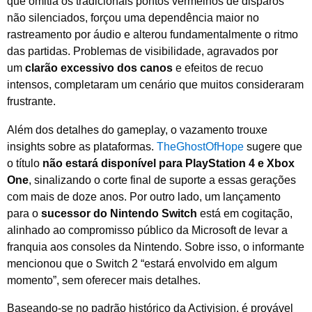
que omitia os tradicionais pontos vermelhos de disparos
não silenciados, forçou uma dependência maior no
rastreamento por áudio e alterou fundamentalmente o ritmo
das partidas. Problemas de visibilidade, agravados por
um
clarão excessivo dos canos
e efeitos de recuo
intensos, completaram um cenário que muitos consideraram
frustrante.
Além dos detalhes do gameplay, o vazamento trouxe
insights sobre as plataformas.
TheGhostOfHope
sugere que
o título
não estará disponível para PlayStation 4 e Xbox
One
, sinalizando o corte final de suporte a essas gerações
com mais de doze anos. Por outro lado, um lançamento
para o
sucessor do Nintendo Switch
está em cogitação,
alinhado ao compromisso público da Microsoft de levar a
franquia aos consoles da Nintendo. Sobre isso, o informante
mencionou que o Switch 2 “estará envolvido em algum
momento”, sem oferecer mais detalhes.
Baseando-se no padrão histórico da Activision, é provável