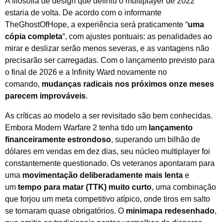
A filosofia de design que definiu o multiplayer de 2022
estaria de volta. De acordo com o informante
TheGhostOfHope, a experiência será praticamente “
uma
cópia completa
“, com ajustes pontuais: as penalidades ao
mirar e deslizar serão menos severas, e as vantagens não
precisarão ser carregadas. Com o lançamento previsto para
o final de 2026 e a Infinity Ward novamente no
comando,
mudanças radicais nos próximos onze meses
parecem improváveis
.
As críticas ao modelo a ser revisitado são bem conhecidas.
Embora Modern Warfare 2 tenha tido um
lançamento
financeiramente estrondoso
, superando um bilhão de
dólares em vendas em dez dias, seu núcleo multiplayer foi
constantemente questionado. Os veteranos apontaram para
uma
movimentação deliberadamente mais lenta
e
um
tempo para matar (TTK) muito curto
, uma combinação
que forjou um meta competitivo atípico, onde tiros em salto
se tornaram quase obrigatórios. O
minimapa redesenhado
,