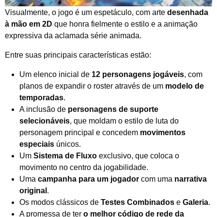
Visualmente, o jogo é um espetáculo, com arte
desenhada
à mão em 2D
que honra fielmente o estilo e a animação
expressiva da aclamada série animada.
Entre suas principais características estão:
Um elenco inicial de
12 personagens jogáveis
, com
planos de expandir o roster através de um
modelo de
temporadas
.
A inclusão de
personagens de suporte
selecionáveis
, que moldam o estilo de luta do
personagem principal e concedem
movimentos
especiais
únicos.
Um
Sistema de Fluxo
exclusivo, que coloca o
movimento no centro da jogabilidade.
Uma
campanha para um jogador
com uma
narrativa
original
.
Os modos clássicos de
Testes Combinados
e
Galeria
.
A promessa de ter
o melhor código de rede da