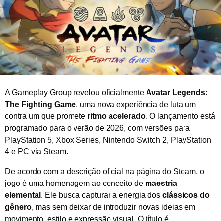
o
d
e
2
0
2
5
A Gameplay Group revelou oficialmente
Avatar Legends:
The Fighting Game
, uma nova experiência de luta um
contra um que promete
ritmo acelerado
. O lançamento está
programado para o verão de 2026, com versões para
PlayStation 5, Xbox Series, Nintendo Switch 2, PlayStation
4 e PC via Steam.
De acordo com a descrição oficial na página do Steam, o
jogo é uma homenagem ao conceito de
maestria
elemental
. Ele busca capturar a energia dos
clássicos do
gênero
, mas sem deixar de introduzir novas ideias em
movimento, estilo e expressão visual. O título é