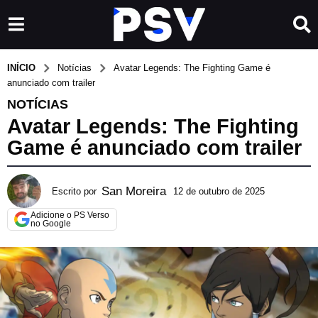
INÍCIO
Notícias
Avatar Legends: The Fighting Game é
anunciado com trailer
NOTÍCIAS
Avatar Legends: The Fighting
Game é anunciado com trailer
San Moreira
Escrito por
12 de outubro de 2025
1
2
Adicione o PS Verso
d
no Google
e
o
u
t
u
b
r