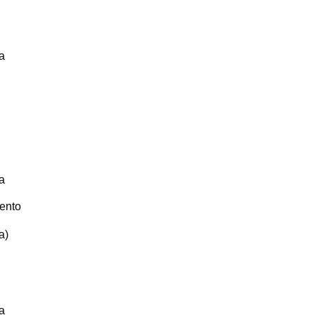
a
a
ento
a)
a