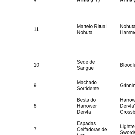
Martelo Ritual
Nohuta
11
Nohuta
Hamm
Sede de
10
Bloodl
Sangue
Machado
9
Grinni
Sorridente
Besta do
Harrow
8
Harrower
Dervla
Dervla
Cross
Espadas
Lightr
7
Ceifadoras de
Sword