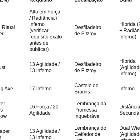
Alto em Força
/ Radiância /
Inferno
Híbrida (
 Ritual
Desfiladeiro
(verificar
+ Radiân
er
de Fitzroy
requisito exato
Inferno)
antes de
publicar)
Híbrida
13 Agilidade /
Desfiladeiro
ust
(Agilidad
13 Inferno
de Fitzroy
Inferno)
Castelo de
ng Axe
17 Inferno
Inferno
Bramis
er
Lembrança da
16 Força / 20
Distância
’s
Promessa
Agilidade
Secundár
bow
Inquebrável
Lembrança do
Dual Wie
eaper
13 Agilidade /
Ceifador de
(Agilidad
s
13 Inferno