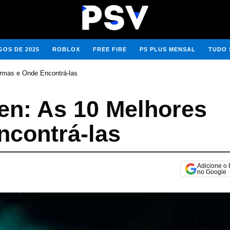
OS DE 2025
ROBLOX
FREE FIRE
PS PLUS MENSAL
TUDO 
Armas e Onde Encontrá-las
len: As 10 Melhores
contrá-las
Adicione o
no Google