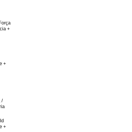
Força
cia +
e +
 /
ia
ld
e +