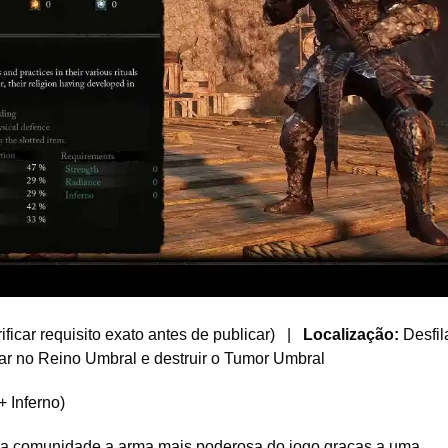
rificar requisito exato antes de publicar) |
Localização:
Desfil
rar no Reino Umbral e destruir o Tumor Umbral
+ Inferno)
 da comunidade a arma mais poderosa do jogo graças a uma