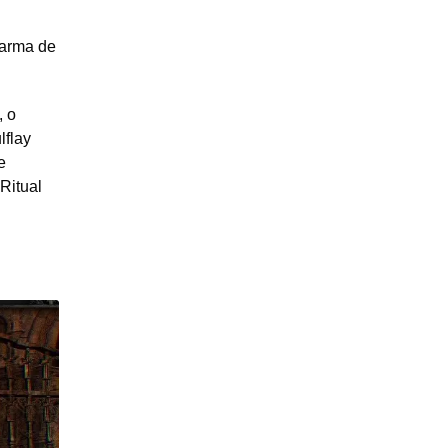
 arma de
, o
lflay
e
Ritual