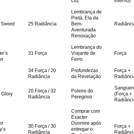
Luz
Inferno)
Lembrança de
Pietà, Ela da
s Sword
25 Radiância
Bem-
Radiânci
Aventurada
Renovação
Lembrança do
er’s
31 Força
Viajante de
Força
er
Ferro
34 Força / 20
Profundezas
Força +
Radiância
da Revelação
Radiânci
Sangram
20 Força / 32
Poleiro do
 Glory
(Força +
Radiância
Peregrino
Radiânci
Comprar com
Exacter
er
Dunmire após
30 Força / 30
Força +
y’s
entregar o
Radiância
Radiânci