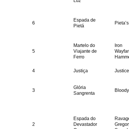
Luz
Espada de
6
Pieta’
Pietá
Martelo do
Iron
5
Viajante de
Wayfar
Ferro
Hamm
4
Justiça
Justice
Glória
3
Bloody
Sangrenta
Espada do
Ravag
2
Devastador
Gregor