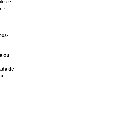
to de
que
pós-
a ou
pada de
 a