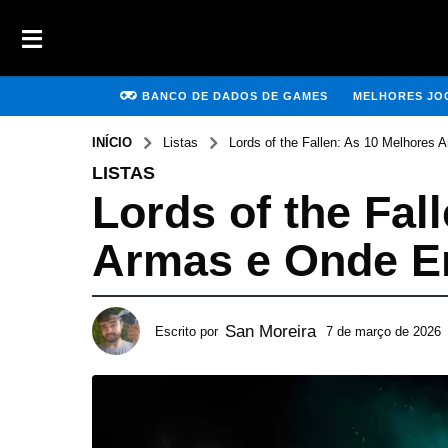
BANCO DE DADOS DE GAMES
MELHORES JOG
INÍCIO
Listas
Lords of the Fallen: As 10 Melhores 
LISTAS
Lords of the Fal
Armas e Onde En
San Moreira
Escrito por
7 de março de 2026
2
9
d
e
j
u
n