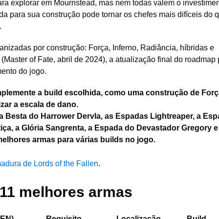
ra explorar em Mournstead, mas nem todas valem o investimen
da para sua construção pode tornar os chefes mais difíceis do 
.
anizadas por construção: Força, Inferno, Radiância, híbridas e
(Master of Fate, abril de 2024), a atualização final do roadmap 
ento do jogo.
plemente a build escolhida, como uma construção de Forç
zar a escala de dano.
a Besta do Harrower Dervla, as Espadas Lightreaper, a Es
stiça, a Glória Sangrenta, a Espada do Devastador Gregory e
lhores armas para várias builds no jogo.
adura de Lords of the Fallen
.
 11 melhores armas
(EN)
Requisito
Localização
Build