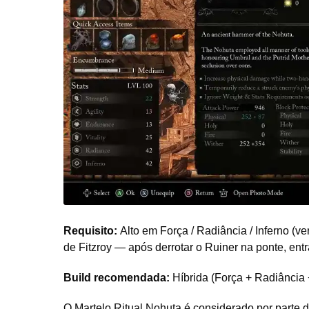
Requisito:
Alto em Força / Radiância / Inferno (ve
de Fitzroy — após derrotar o Ruiner na ponte, ent
Build recomendada:
Híbrida (Força + Radiância 
O Martelo Ritual Nohuta é considerado por parte