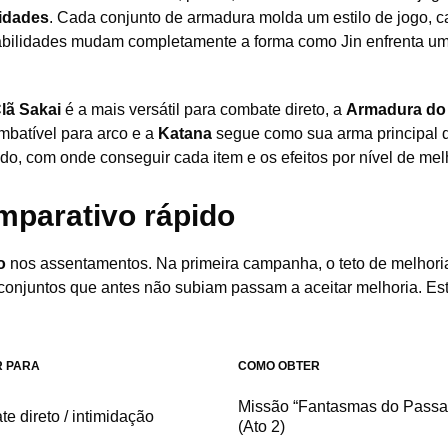
lidades
. Cada conjunto de armadura molda um estilo de jogo, 
abilidades mudam completamente a forma como Jin enfrenta u
lã Sakai
é a mais versátil para combate direto, a
Armadura do
mbatível para arco e a
Katana
segue como sua arma principal d
do, com onde conseguir cada item e os efeitos por nível de mel
mparativo rápido
o
nos assentamentos. Na primeira campanha, o teto de melhori
s conjuntos que antes não subiam passam a aceitar melhoria. Es
 PARA
COMO OBTER
Missão “Fantasmas do Passa
e direto / intimidação
(Ato 2)