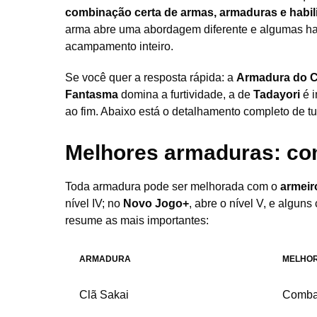
combinação certa de armas, armaduras e habi
arma abre uma abordagem diferente e algumas h
acampamento inteiro.
Se você quer a resposta rápida: a
Armadura do C
Fantasma
domina a furtividade, a de
Tadayori
é i
ao fim. Abaixo está o detalhamento completo de tu
Melhores armaduras: co
Toda armadura pode ser melhorada com o
armeir
nível IV; no
Novo Jogo+
, abre o nível V, e algun
resume as mais importantes:
ARMADURA
MELHOR
Clã Sakai
Combat