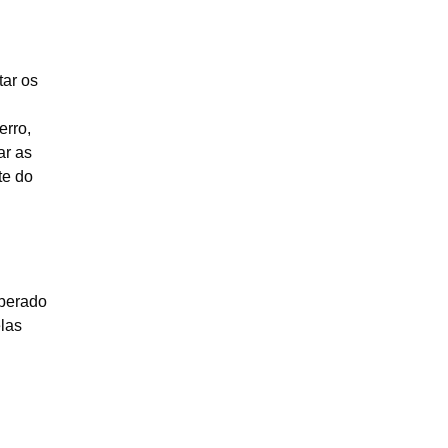
tar os
erro,
ar as
te do
liberado
elas