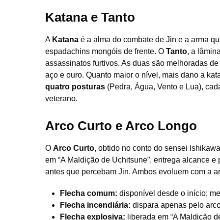
Katana e Tanto
A
Katana
é a alma do combate de Jin e a arma que
espadachins mongóis de frente. O
Tanto
, a lâmin
assassinatos furtivos. As duas são melhoradas 
aço e ouro. Quanto maior o nível, mais dano a ka
quatro posturas
(Pedra, Água, Vento e Lua), cada
veterano.
Arco Curto e Arco Longo
O
Arco Curto
, obtido no conto do sensei Ishikawa
em “A Maldição de Uchitsune”, entrega alcance e p
antes que percebam Jin. Ambos evoluem com a arte
Flecha comum:
disponível desde o início; 
Flecha incendiária:
dispara apenas pelo arco
Flecha explosiva:
liberada em “A Maldição d