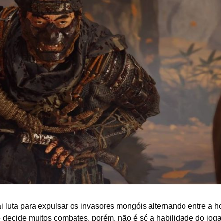
o
d
e
2
0
2
6
i luta para expulsar os invasores mongóis alternando entre a h
 decide muitos combates, porém, não é só a habilidade do joga