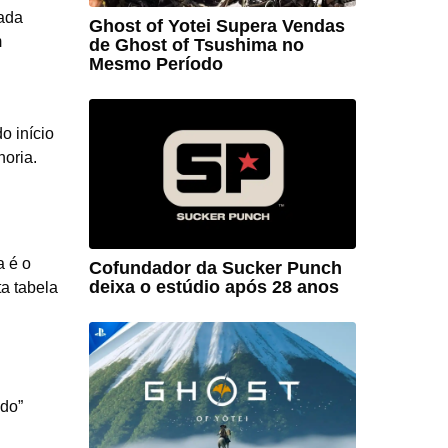
cada
Ghost of Yotei Supera Vendas
m
de Ghost of Tsushima no
Mesmo Período
o início
horia.
a é o
Cofundador da Sucker Punch
deixa o estúdio após 28 anos
ta tabela
do”