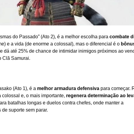
asmas do Passado” (Ato 2), é a melhor escolha para
combate di
) e a vida (de enorme a colossal), mas o diferencial é o
bônu
 e dá até 25% de chance de intimidar inimigos próximos ao ven
o Clã Samurai.
asako (Ato 1), é a
melhor armadura defensiva
para começar. 
colossal e, o mais importante,
regenera determinação ao lev
 para batalhas longas e duelos contra chefes, onde manter a
s de suporte sem parar.