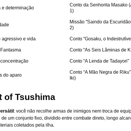
Conto da Senhorita Masako (
 e determinação
1)
Missão “Saindo da Escuridão”
idade
2)
 agressivo e vida
Conto “Gosaku, o Indestrutíve
 Fantasma
Conto “As Seis Lâminas de Ko
 concentração
Conto “A Lenda de Tadayori”
Conto “A Mão Negra de Riku” 
s do aparo
Iki)
t of Tsushima
ersátil
: você não recolhe armas de inimigos nem troca de equ
de um conjunto fixo, dividido entre combate direto, longo alcan
riais coletados pela ilha.