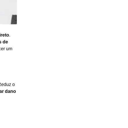
reto
.
s de
cer um
Reduz o
ar dano