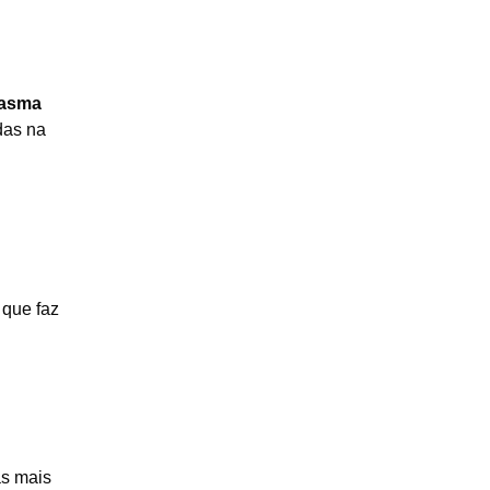
tasma
das na
, que faz
as mais