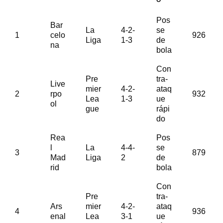
O
Pos
Bar
La
4-2-
se
1
celo
926
Liga
1-3
de
na
bola
Con
Pre
tra-
Live
mier
4-2-
ataq
2
rpo
932
Lea
1-3
ue
ol
gue
rápi
do
Rea
Pos
l
La
4-4-
se
3
879
Mad
Liga
2
de
rid
bola
Con
Pre
tra-
Ars
mier
4-2-
ataq
4
936
enal
Lea
3-1
ue