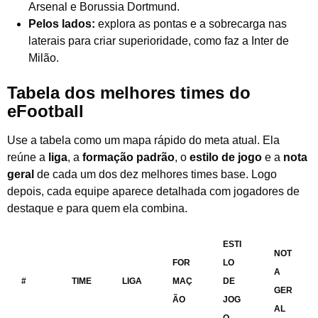
Arsenal e Borussia Dortmund.
Pelos lados:
explora as pontas e a sobrecarga nas
laterais para criar superioridade, como faz a Inter de
Milão.
Tabela dos melhores times do
eFootball
Use a tabela como um mapa rápido do meta atual. Ela
reúne a
liga
, a
formação padrão
, o
estilo de jogo
e a
nota
geral
de cada um dos dez melhores times base. Logo
depois, cada equipe aparece detalhada com jogadores de
destaque e para quem ela combina.
ESTI
NOT
FOR
LO
A
#
TIME
LIGA
MAÇ
DE
GER
ÃO
JOG
AL