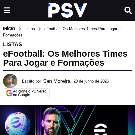
INÍCIO
Listas
eFootball: Os Melhores Times Para Jogar e
Formações
LISTAS
eFootball: Os Melhores Times
Para Jogar e Formações
San Moreira
Escrito por
20 de junho de 2026
2
2
Adicione o PS Verso
d
no Google
e
j
u
l
h
o
d