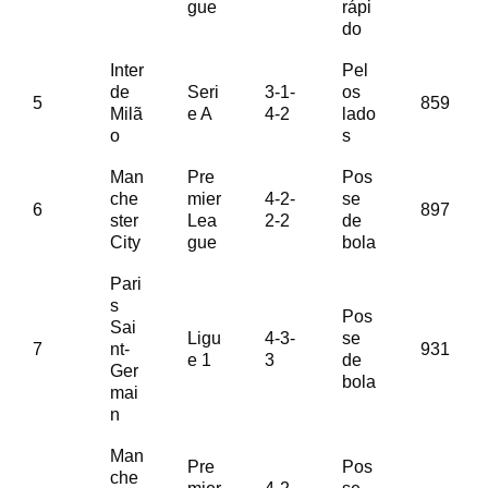
gue
rápi
do
Inter
Pel
de
Seri
3-1-
os
5
859
Milã
e A
4-2
lado
o
s
Man
Pre
Pos
che
mier
4-2-
se
6
897
ster
Lea
2-2
de
City
gue
bola
Pari
s
Pos
Sai
Ligu
4-3-
se
7
nt-
931
e 1
3
de
Ger
bola
mai
n
Man
Pre
Pos
che