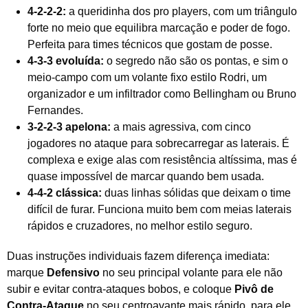
4-2-2-2:
a queridinha dos pro players, com um triângulo
forte no meio que equilibra marcação e poder de fogo.
Perfeita para times técnicos que gostam de posse.
4-3-3 evoluída:
o segredo não são os pontas, e sim o
meio-campo com um volante fixo estilo Rodri, um
organizador e um infiltrador como Bellingham ou Bruno
Fernandes.
3-2-2-3 apelona:
a mais agressiva, com cinco
jogadores no ataque para sobrecarregar as laterais. É
complexa e exige alas com resistência altíssima, mas é
quase impossível de marcar quando bem usada.
4-4-2 clássica:
duas linhas sólidas que deixam o time
difícil de furar. Funciona muito bem com meias laterais
rápidos e cruzadores, no melhor estilo seguro.
Duas instruções individuais fazem diferença imediata:
marque
Defensivo
no seu principal volante para ele não
subir e evitar contra-ataques bobos, e coloque
Pivô de
Contra-Ataque
no seu centroavante mais rápido, para ele