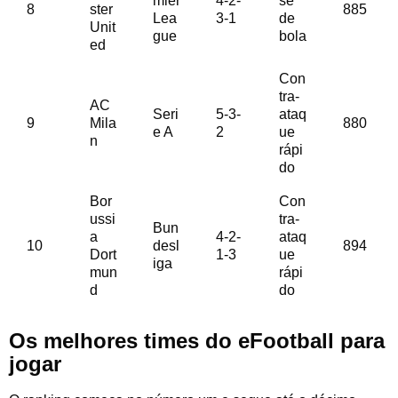
mier
4-2-
se
8
ster
885
Lea
3-1
de
Unit
gue
bola
ed
Con
tra-
AC
Seri
5-3-
ataq
9
Mila
880
e A
2
ue
n
rápi
do
Bor
Con
ussi
tra-
Bun
a
4-2-
ataq
10
desl
894
Dort
1-3
ue
iga
mun
rápi
d
do
Os melhores times do eFootball para
jogar