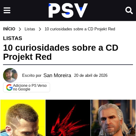
INÍCIO
Listas
10 curiosidades sobre a CD Projekt Red
LISTAS
10 curiosidades sobre a CD
Projekt Red
San Moreira
Escrito por
20 de abril de 2026
2
8
Adicione o PS Verso
d
no Google
e
a
b
r
i
l
d
e