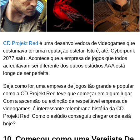
2
0
2
6
CD Projekt Red
é uma desenvolvedora de videogames que
costumava ter uma reputação estelar. Isto é, até, Cyberpunk
2077 saiu . Acontece que a empresa de jogos que todos
acreditavam ser diferente dos outros estúdios AAA está
longe de ser perfeita.
Seja como for, uma empresa de jogos tão grande e popular
como a CD Projekt Red teve que começar em algum lugar.
Com a ascensão ou extinção da respeitável empresa de
videogames, é interessante relembrar a história da CD
Projekt Red. Como o estúdio conseguiu chegar onde está
hoje?
10. Começou como uma Varejista De