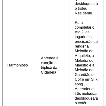
desbloqueará
o troféu
Residente.
Para
completar o
Ato 2, os
jogadores
precisarão
ap
render a
Melodia do
Arquiteto, a
Aprenda a
Melodia do
canção
Harmonioso
Maestro e a
tríplice da
Melodia do
Cidadela
Guardião do
Cofre
em
Silk
song
.
Aprender as
três melodias
desbloqueará
o troféu