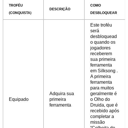
TROFÉU
COMO
DESCRIÇÃO
(CONQUISTA)
DESBLOQUEAR
Este troféu
será
desbloquead
o quando os
jogadores
receberem
sua primeira
ferramenta
em
Silksong
.
A primeira
ferramenta
para muitos
Adquira sua
geralmente é
Equipado
primeira
o Olho do
ferramenta
Druida, que é
recebido após
completar
a
missão
“Colheita de