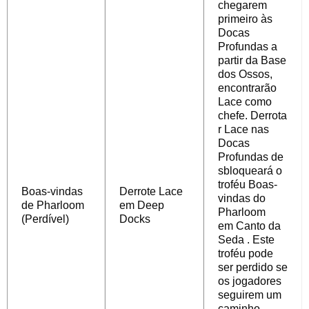
chegarem
primeiro às
Docas
Profundas a
partir da Base
dos Ossos,
encontrarão
Lace como
chefe.
Derrota
r Lace nas
Docas
Profundas
de
sbloqueará o
troféu Boas-
Boas-vindas
Derrote Lace
vindas do
de Pharloom
em Deep
Pharloom
(Perdível)
Docks
em
Canto da
Seda
. Este
troféu pode
ser perdido se
os jogadores
seguirem um
caminho