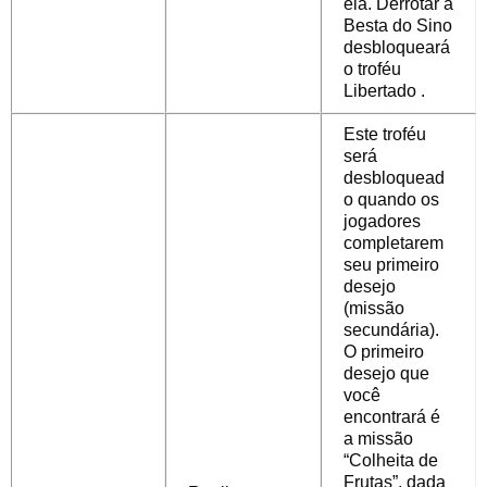
ela.
Derrotar a
Besta do Sino
desbloqueará
o troféu
Libertado
.
Este troféu
será
desbloquead
o quando os
jogadores
completarem
seu primeiro
desejo
(missão
secundária).
O primeiro
desejo que
você
encontrará é
a missão
“Colheita de
Frutas”, dada