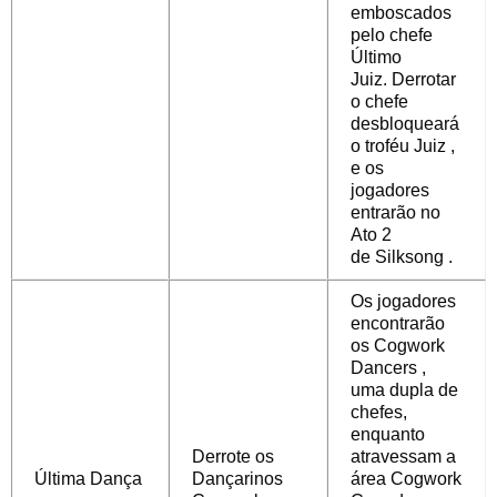
emboscados
pelo chefe
Último
Juiz.
Derrotar
o chefe
desbloqueará
o troféu Juiz
,
e os
jogadores
entrarão no
Ato 2
de
Silksong
.
Os jogadores
encontrarão
os Cogwork
Dancers
,
uma dupla de
chefes,
enquanto
Derrote os
atravessam a
Última Dança
Dançarinos
área Cogwork