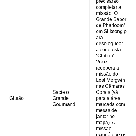
precisarão
completar
a
missão “O
Grande Sabor
de Pharloom”
em
Silksong
p
ara
desbloquear
a conquista
“Glutton”.
Você
receberá a
missão do
Leal Mergwin
nas Câmaras
Sacie o
Corais (vá
Glutão
Grande
para a área
Gourmand
marcada com
mesas de
jantar no
mapa). A
missão
exigirá que os