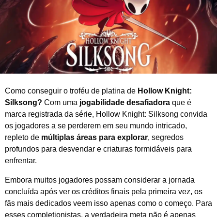
2
0
2
6
Como conseguir o troféu de platina de
Hollow Knight:
Silksong?
Com uma
jogabilidade desafiadora
que é
marca registrada da série, Hollow Knight: Silksong convida
os jogadores a se perderem em seu mundo intricado,
repleto de
múltiplas áreas para explorar
, segredos
profundos para desvendar e criaturas formidáveis para
enfrentar.
Embora muitos jogadores possam considerar a jornada
concluída após ver os créditos finais pela primeira vez, os
fãs mais dedicados veem isso apenas como o começo. Para
esses completionistas, a verdadeira meta não é apenas