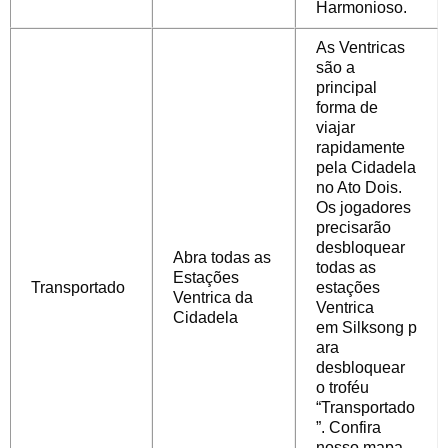
Harmonioso.
As Ventricas
são a
principal
forma de
viajar
rapidamente
pela Cidadela
no Ato Dois.
Os jogadores
precisarão
desbloquear
Abra todas as
todas as
Estações
Transportado
estações
Ventrica da
Ventrica
Cidadela
em
Silksong
p
ara
desbloquear
o troféu
“Transportado
”. Confira
nosso mapa