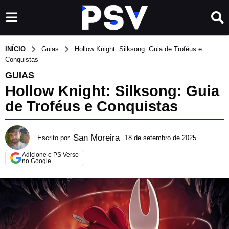
INÍCIO
Guias
Hollow Knight: Silksong: Guia de Troféus e
Conquistas
GUIAS
Hollow Knight: Silksong: Guia
de Troféus e Conquistas
San Moreira
Escrito por
18 de setembro de 2025
1
8
Adicione o PS Verso
d
no Google
e
m
a
i
o
d
e