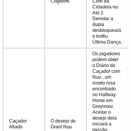
Cogwork
Core da
Cidadela no
Ato 2.
Derrotar a
dupla
desbloqueará
o troféu
Última Dança.
Os jogadores
podem
obter
o Diário do
Caçador com
Nuu
, um
inseto rosa
encontrado
no Halfway
Home em
Greymoor.
Aceitar o
desejo dela
Caçador
O desejo de
iniciará a
Afiado
Grant Nuu
missão