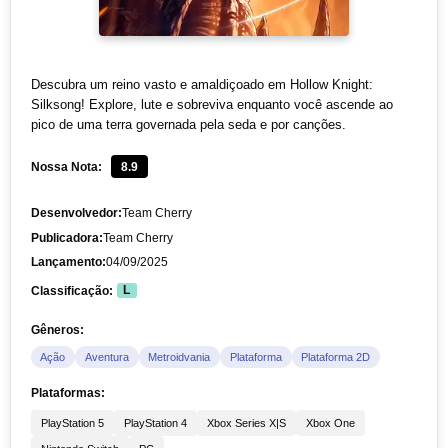
Descubra um reino vasto e amaldiçoado em Hollow Knight:
Silksong! Explore, lute e sobreviva enquanto você ascende ao
pico de uma terra governada pela seda e por canções.
Nossa Nota:
8.9
Desenvolvedor:
Team Cherry
Publicadora:
Team Cherry
Lançamento:
04/09/2025
Classificação:
L
Gêneros:
Ação
Aventura
Metroidvania
Plataforma
Plataforma 2D
Plataformas:
PlayStation 5
PlayStation 4
Xbox Series X|S
Xbox One