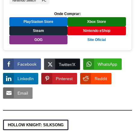
Nintendo Switch
PC
Onde Comprar:
PlayStation Store
Xbox Store
Steam
Nintendo eShop
GOG
Site Oficial
Facebook
WhatsApp
Twitter/X
LinkedIn
Pinterest
Reddit
Email
HOLLOW KNIGHT: SILKSONG