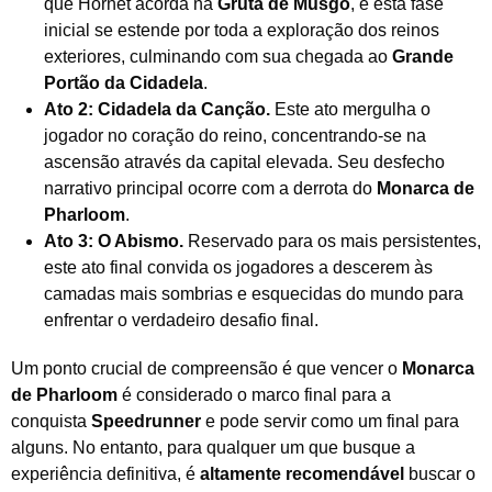
que Hornet acorda na
Gruta de Musgo
, e esta fase
inicial se estende por toda a exploração dos reinos
exteriores, culminando com sua chegada ao
Grande
Portão da Cidadela
.
Ato 2: Cidadela da Canção.
Este ato mergulha o
jogador no coração do reino, concentrando-se na
ascensão através da capital elevada. Seu desfecho
narrativo principal ocorre com a derrota do
Monarca de
Pharloom
.
Ato 3: O Abismo.
Reservado para os mais persistentes,
este ato final convida os jogadores a descerem às
camadas mais sombrias e esquecidas do mundo para
enfrentar o verdadeiro desafio final.
Um ponto crucial de compreensão é que vencer o
Monarca
de Pharloom
é considerado o marco final para a
conquista
Speedrunner
e pode servir como um final para
alguns. No entanto, para qualquer um que busque a
experiência definitiva, é
altamente recomendável
buscar o