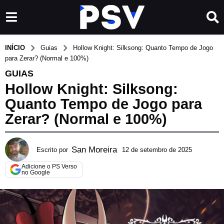
INÍCIO
Guias
Hollow Knight: Silksong: Quanto Tempo de Jogo
para Zerar? (Normal e 100%)
GUIAS
Hollow Knight: Silksong:
Quanto Tempo de Jogo para
Zerar? (Normal e 100%)
San Moreira
Escrito por
12 de setembro de 2025
3
1
Adicione o PS Verso
d
no Google
e
j
a
n
e