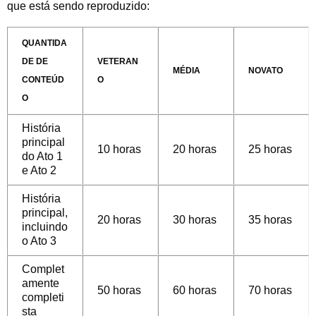
que está sendo reproduzido:
QUANTIDA
DE DE
VETERAN
MÉDIA
NOVATO
CONTEÚD
O
O
História
principal
10 horas
20 horas
25 horas
do Ato 1
e Ato 2
História
principal,
20 horas
30 horas
35 horas
incluindo
o Ato 3
Complet
amente
50 horas
60 horas
70 horas
completi
sta