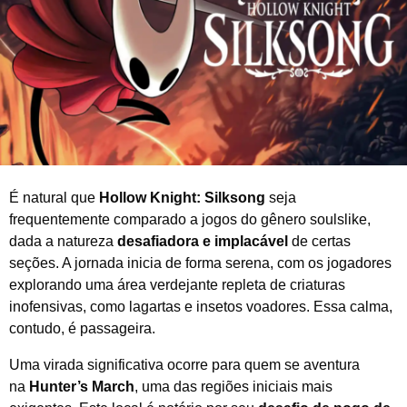
i
r
o
d
e
2
0
2
6
É natural que
Hollow Knight: Silksong
seja
frequentemente comparado a jogos do gênero soulslike,
dada a natureza
desafiadora e implacável
de certas
seções. A jornada inicia de forma serena, com os jogadores
explorando uma área verdejante repleta de criaturas
inofensivas, como lagartas e insetos voadores. Essa calma,
contudo, é passageira.
Uma virada significativa ocorre para quem se aventura
na
Hunter’s March
, uma das regiões iniciais mais