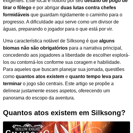
exigentes. Este local é notório por seu
desafio de pogo de
tirar o fôlego
e por abrigar
duas lutas contra chefes
formidáveis
que guardam rigidamente o caminho para o
progresso. A dificuldade aqui serve como um divisor de
águas, preparando o jogador para o que está por vir.
Uma característica notável de Silksong é que
alguns
biomas não são obrigatórios
para a narrativa principal,
concedendo aos jogadores a liberdade de escolher explorá-
los ou contorná-los conforme sua coragem e habilidade.
Para aqueles que buscam planejar sua jornada, questões
como
quantos atos existem
e
quanto tempo leva para
terminar
o jogo são centrais. Este artigo se propõe a
delinear justamente esses aspetos, oferecendo um
panorama do escopo da aventura.
Quantos atos existem em Silksong?