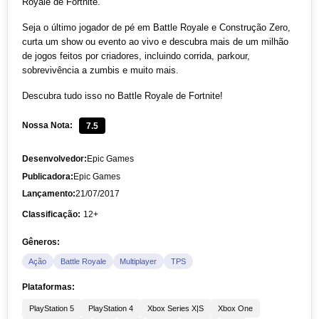
Royale de Fortnite.
Seja o último jogador de pé em Battle Royale e Construção Zero,
curta um show ou evento ao vivo e descubra mais de um milhão
de jogos feitos por criadores, incluindo corrida, parkour,
sobrevivência a zumbis e muito mais.
Descubra tudo isso no Battle Royale de Fortnite!
Nossa Nota:
7.5
Desenvolvedor:
Epic Games
Publicadora:
‎Epic Games
Lançamento:
21/07/2017
Classificação:
12+
Gêneros:
Ação
Battle Royale
Multiplayer
TPS
Plataformas:
PlayStation 5
PlayStation 4
Xbox Series X|S
Xbox One