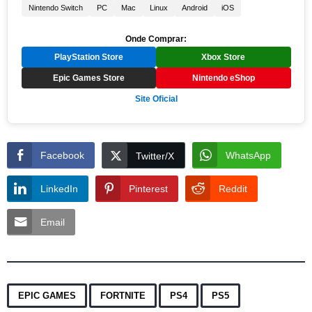
Nintendo Switch
PC
Mac
Linux
Android
iOS
Onde Comprar:
PlayStation Store
Xbox Store
Epic Games Store
Nintendo eShop
Site Oficial
Facebook
WhatsApp
Twitter/X
LinkedIn
Pinterest
Reddit
Email
,
,
,
EPIC GAMES
FORTNITE
PS4
PS5