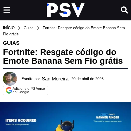
INÍCIO
Guias
Fortnite: Resgate código do Emote Banana Sem
Fio grátis
GUIAS
Fortnite: Resgate código do
Emote Banana Sem Fio grátis
San Moreira
Escrito por
20 de abril de 2026
6
d
Adicione o PS Verso
e
no Google
m
a
i
o
d
e
2