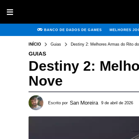
BANCO DE DADOS DE GAMES
MELHORES JOG
INÍCIO
Guias
Destiny 2: Melhores Armas do Rito d
GUIAS
Destiny 2: Melh
Nove
San Moreira
Escrito por
9 de abril de 2026
1
8
d
e
m
a
i