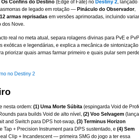
o
Os Confins do Destino
(Edge of Fate) no
Destiny 2
, lançado
 masmorras de legado em rotação —
Pináculo do Observador
,
12 armas reprisadas
em versões aprimoradas, incluindo varia
o dos Nove.
to real no meta atual, separa rolagens divinas para PvE e PvP
 exóticas e legendárias, e explica a mecânica de sintonização
 priorizar quais armas farmar primeiro e quais pular sem perd
rno no Destiny 2
iro
ze nesta ordem:
(1) Uma Morte Súbita
(espingarda Void de Prof
ounds para builds Void de alto nível,
(2) Voo Selvagem
(lança
ait and Switch para DPS hot-swap,
(3) Terminus Horizon
e Tap + Precision Instrument para DPS sustentado, e
(4) Sem
l Clip + Incandescent — primeira SMG do jogo a ter essa