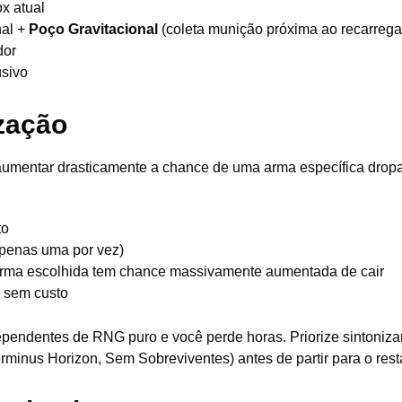
x atual
nal +
Poço Gravitacional
(coleta munição próxima ao recarrega
dor
sivo
zação
aumentar drasticamente a chance de uma arma específica dropa
to
apenas uma por vez)
rma escolhida tem chance massivamente aumentada de cair
o sem custo
pendentes de RNG puro e você perde horas. Priorize sintoniza
minus Horizon, Sem Sobreviventes) antes de partir para o rest