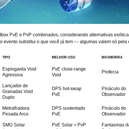
box PvE e PvP combinados, considerando alternativas exótica
o evento substitui o que você já tem — algumas valem só pela e
TIPO
MELHOR USO
MASMORRA
Espingarda Void
PvE close-range
Profecia
Agressiva
Void
Lançador de
DPS hot-swap
Pináculo do
Granadas Void
PvE
Observador
Duplo
Metralhadora
DPS sustentado
Pináculo do
Pesada Arco
PvE
Observador
SMG Solar
PvE Solar + PvP
Fantasmas d