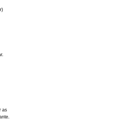
r)
r.
r as
ante.