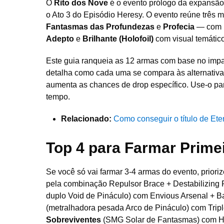
O
Rito dos Nove
é o evento prólogo da expansã
o Ato 3 do Episódio Heresy. O evento reúne três
Fantasmas das Profundezas
e
Profecia
— com
Adepto
e
Brilhante (Holofoil)
com visual temátic
Este guia ranqueia as 12 armas com base no impac
detalha como cada uma se compara às alternativas
aumenta as chances de drop específico. Use-o para
tempo.
Relacionado:
Como conseguir o título de Ete
Top 4 para Farmar Prime
Se você só vai farmar 3-4 armas do evento, priori
pela combinação Repulsor Brace + Destabilizing R
duplo Void de Pináculo) com Envious Arsenal + B
(metralhadora pesada Arco de Pináculo) com Tripl
Sobreviventes
(SMG Solar de Fantasmas) com Hea