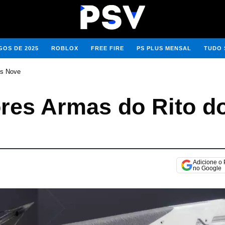
OS DE 2025
ROBLOX
FREE FIRE
PS PLUS MENSAL
TUDO 
os Nove
ores Armas do Rito d
Adicione o
no Google