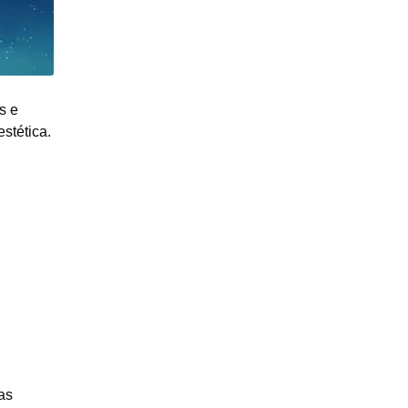
s e
stética.
as