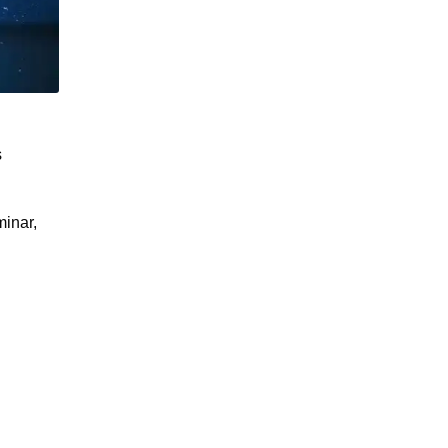
s
minar,