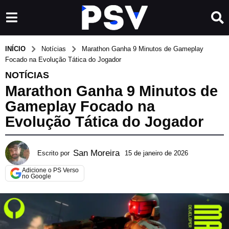
INÍCIO
Notícias
Marathon Ganha 9 Minutos de Gameplay
Focado na Evolução Tática do Jogador
NOTÍCIAS
Marathon Ganha 9 Minutos de
Gameplay Focado na
Evolução Tática do Jogador
San Moreira
Escrito por
15 de janeiro de 2026
1
5
Adicione o PS Verso
d
no Google
e
j
a
n
e