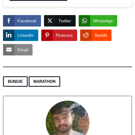
Facebook
Twitter
WhatsApp
LinkedIn
Pinterest
Reddit
Email
,
BUNGIE
MARATHON