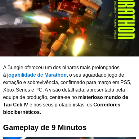
i
r
o
d
e
2
0
2
6
A Bungie ofereceu um dos olhares mais prolongados
à
jogabilidade de Marathon
, o seu aguardado jogo de
extração e sobrevivência, confirmado para março em PS5,
Xbox Series e PC. A visão detalhada, apresentada pela
equipa de produção, centra-se no
misterioso mundo de
Tau Ceti IV
e nos seus protagonistas: os
Corredores
biocibernéticos
.
Gameplay de 9 Minutos