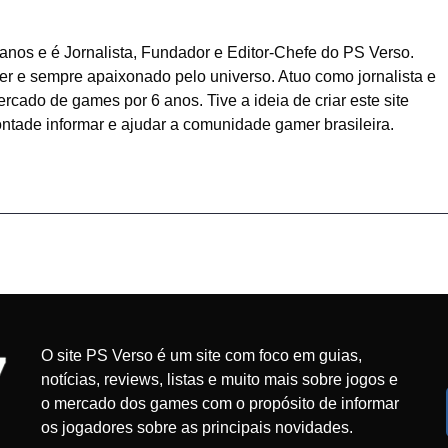
anos e é Jornalista, Fundador e Editor-Chefe do PS Verso.
r e sempre apaixonado pelo universo. Atuo como jornalista e
cado de games por 6 anos. Tive a ideia de criar este site
ntade informar e ajudar a comunidade gamer brasileira.
O site PS Verso é um site com foco em guias,
notícias, reviews, listas e muito mais sobre jogos e
o mercado dos games com o propósito de informar
os jogadores sobre as principais novidades.