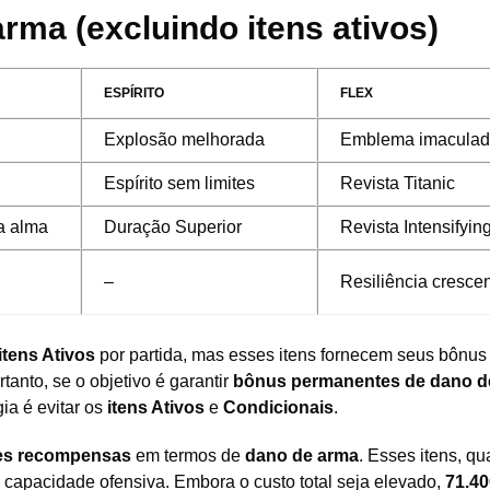
rma (excluindo itens ativos)
ESPÍRITO
FLEX
Explosão melhorada
Emblema imacula
Espírito sem limites
Revista Titanic
a alma
Duração Superior
Revista Intensifyin
–
Resiliência cresce
itens Ativos
por partida, mas esses itens fornecem seus bônu
tanto, se o objetivo é garantir
bônus permanentes de dano d
ia é evitar os
itens Ativos
e
Condicionais
.
es recompensas
em termos de
dano de arma
. Esses itens, q
apacidade ofensiva. Embora o custo total seja elevado,
71.40