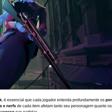
o
d
e
2
0
2
6
k
, é essencial que cada jogador entenda profundamente os
po
s e nerfs
de cada item afetam tanto seu personagem quanto os
sucesso
nas partidas.