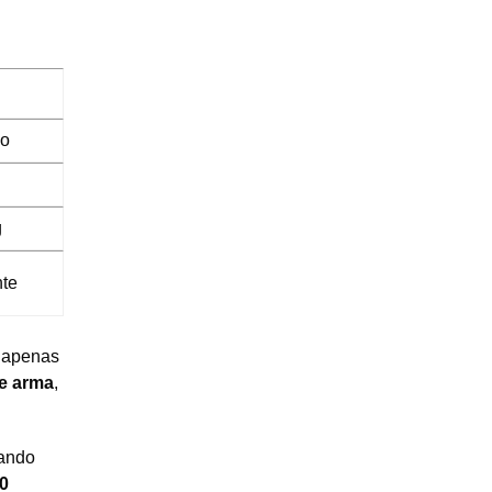
do
g
nte
s apenas
e arma
,
uando
0