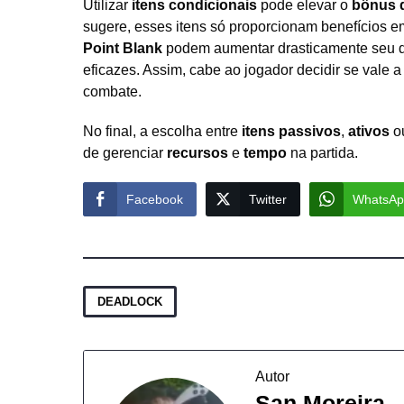
Utilizar
itens condicionais
pode elevar o
bônus 
sugere, esses itens só proporcionam benefícios e
Point Blank
podem aumentar drasticamente seu d
eficazes. Assim, cabe ao jogador decidir se vale
combate.
No final, a escolha entre
itens passivos
,
ativos
o
de gerenciar
recursos
e
tempo
na partida.
Facebook
Twitter
WhatsAp
DEADLOCK
Autor
San Moreira