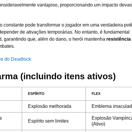
onsideravelmente vantajoso, proporcionando um impacto devas
o constante pode transformar o jogador em uma verdadeira pot
depender de ativações temporárias. No entanto, é fundamental
ld, garantindo que, além do dano, o herói mantenha
resistência
mbates.
e do Deadlock
ma (incluindo itens ativos)
ESPÍRITO
FLEX
Explosão melhorada
Emblema imacula
a
Explosão Vampíric
Espírito sem limites
(Ativo)