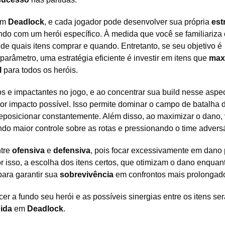
 em
Deadlock
, e cada jogador pode desenvolver sua própria
est
do com um herói específico. À medida que você se familiariza
de quais itens comprar e quando. Entretanto, se seu objetivo é
râmetro, uma estratégia eficiente é investir em itens que
max
l
para todos os heróis.
s e impactantes no jogo, e ao concentrar sua build nesse aspec
r impacto possível. Isso permite dominar o campo de batalha 
reposicionar constantemente. Além disso, ao maximizar o dano,
ndo maior controle sobre as rotas e pressionando o time adversá
ntre
ofensiva
e
defensiva
, pois focar excessivamente em dano
or isso, a escolha dos itens certos, que otimizam o dano enquan
 para garantir sua
sobrevivência
em confrontos mais prolongad
 a fundo seu herói e as possíveis sinergias entre os itens ser
ida
em
Deadlock
.