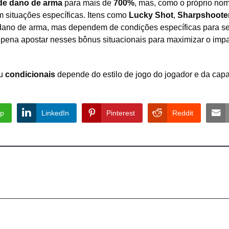
de dano de arma
para mais de
700%
, mas, como o próprio no
m situações específicas. Itens como
Lucky Shot
,
Sharpshoote
ano de arma, mas dependem de condições específicas para s
 a pena apostar nesses bônus situacionais para maximizar o imp
u
condicionais
depende do estilo de jogo do jogador e da cap
p
LinkedIn
Pinterest
Reddit