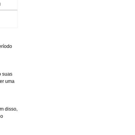
g
eríodo
o suas
uer uma
ém disso,
do