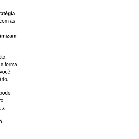
ratégia
 com as
imizam
to,
de forma
 você
rio.
 pode
to
os.
á