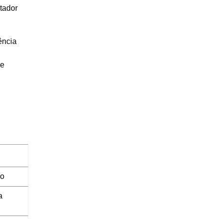
tador
ência
e
do
a