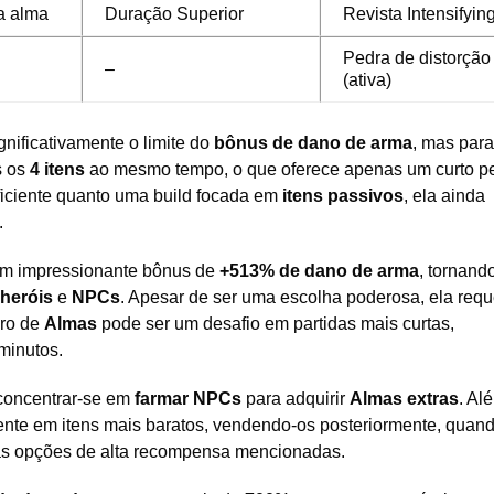
a alma
Duração Superior
Revista Intensifyin
Pedra de distorção
–
(ativa)
nificativamente o limite do
bônus de dano de arma
, mas para
s os
4 itens
ao mesmo tempo, o que oferece apenas um curto p
ficiente quanto uma build focada em
itens passivos
, ela ainda
.
m impressionante bônus de
+513% de dano de arma
, tornand
heróis
e
NPCs
. Apesar de ser uma escolha poderosa, ela req
ero de
Almas
pode ser um desafio em partidas mais curtas,
minutos.
 concentrar-se em
farmar NPCs
para adquirir
Almas extras
. Al
ente em itens mais baratos, vendendo-os posteriormente, quan
elas opções de alta recompensa mencionadas.