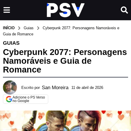
INÍCIO
Guias
Cyberpunk 2077: Personagens Namoráveis e
Guia de Romance
GUIAS
Cyberpunk 2077: Personagens
Namoráveis e Guia de
Romance
San Moreira
Escrito por
11 de abril de 2026
2
d
Adicione o PS Verso
e
no Google
j
u
n
h
o