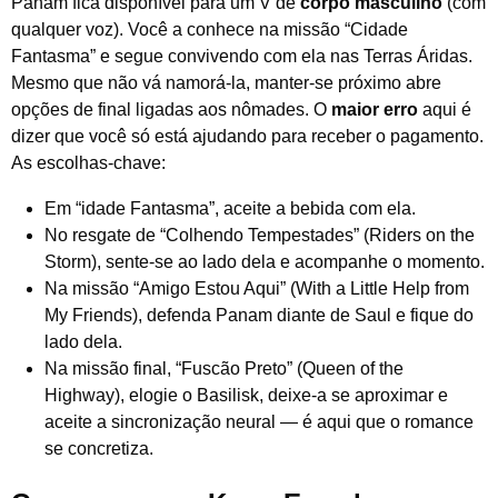
Panam fica disponível para um V de
corpo masculino
(com
qualquer voz). Você a conhece na missão “Cidade
Fantasma” e segue convivendo com ela nas Terras Áridas.
Mesmo que não vá namorá-la, manter-se próximo abre
opções de final ligadas aos nômades. O
maior erro
aqui é
dizer que você só está ajudando para receber o pagamento.
As escolhas-chave:
Em “idade Fantasma”, aceite a bebida com ela.
No resgate de “Colhendo Tempestades” (Riders on the
Storm), sente-se ao lado dela e acompanhe o momento.
Na missão “Amigo Estou Aqui” (With a Little Help from
My Friends), defenda Panam diante de Saul e fique do
lado dela.
Na missão final, “Fuscão Preto” (Queen of the
Highway), elogie o Basilisk, deixe-a se aproximar e
aceite a sincronização neural — é aqui que o romance
se concretiza.