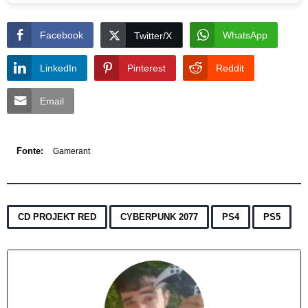
Facebook
WhatsApp
Twitter/X
LinkedIn
Pinterest
Reddit
Email
Fonte:
Gamerant
,
,
,
CD PROJEKT RED
CYBERPUNK 2077
PS4
PS5