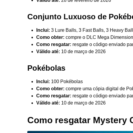
Válido até:
28 de fevereiro de 2026
Conjunto Luxuoso de Pokéb
Inclui:
3 Lure Balls, 3 Fast Balls, 3 Heavy Ball
Como obter:
compre o DLC Mega Dimension a
Como resgatar:
resgate o código enviado par
Válido até:
10 de março de 2026
Pokébolas
Inclui:
100 Pokébolas
Como obter:
compre uma cópia digital de P
Como resgatar:
resgate o código enviado par
Válido até:
10 de março de 2026
Como resgatar Mystery G