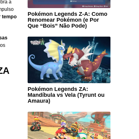
bra a
mpulso
Pokémon Legends Z-A: Como
r
tempo
Renomear Pokémon (e Por
Que “Bois” Não Pode)
sas
gos
ZA
Pokémon Legends ZA:
Mandíbula vs Vela (Tyrunt ou
Amaura)