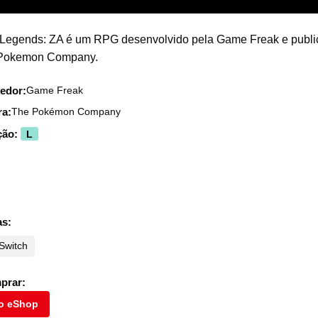
egends: ZA é um RPG desenvolvido pela Game Freak e publ
 Pokemon Company.
edor:
Game Freak
ra:
The Pokémon Company
ção:
L
as:
Switch
prar:
o eShop