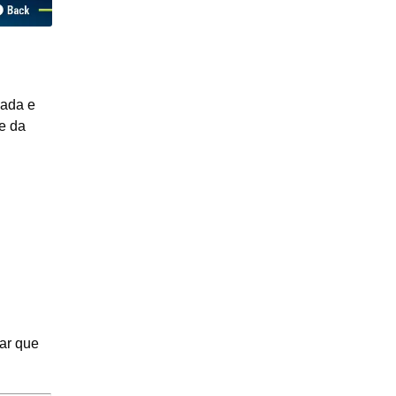
eada e
e da
ar que