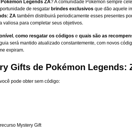
no Pokémon Legends ZA
? A comunidade Pokémon sempre cele
oportunidade de resgatar
brindes exclusivos
que dão aquele i
ds: ZA
também distribuirá periodicamente esses presentes po
a valiosa para completar seus objetivos.
onível
,
como resgatar os códigos
e
quais são as recompen
 guia será mantido atualizado constantemente, com novos códi
me expiram.
ry Gifts de
Pokémon Legends: 
você pode obter sem código:
 recurso Mystery Gift