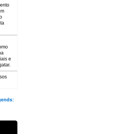
mento
um
o
ta
como
na
iais e
atar.
osos
ends: