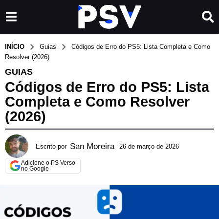
INÍCIO
Guias
Códigos de Erro do PS5: Lista Completa e Como
Resolver (2026)
GUIAS
Códigos de Erro do PS5: Lista
Completa e Como Resolver
(2026)
San Moreira
Escrito por
26 de março de 2026
5
d
Adicione o PS Verso
e
no Google
a
g
o
s
t