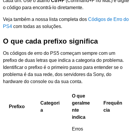
cada um. Use o atalho
Ctrl+F
(Command+F no Mac) e digite
o código para encontrá-lo diretamente.
Veja também a nossa lista completa dos
Códigos de Erro do
PS4
com todas as soluções.
O que cada prefixo significa
Os códigos de erro do PS5 começam sempre com um
prefixo de duas letras que indica a categoria do problema.
Identificar o prefixo é o primeiro passo para entender se o
problema é da sua rede, dos servidores da Sony, do
hardware do console ou da sua conta.
O que
Categori
geralme
Frequên
Prefixo
a
nte
cia
indica
Erros