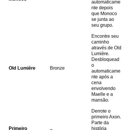
automaticame
nte depois
que Monoco
se junta ao
seu grupo.
Encontre seu
caminho
através de Old
Lumière.
Desbloquead
o
Old Lumière
Bronze
automaticame
nte após a
cena
envolvendo
Maelle e a
mansão.
Derrote o
primeiro Axon.
Parte da
Primeiro
história