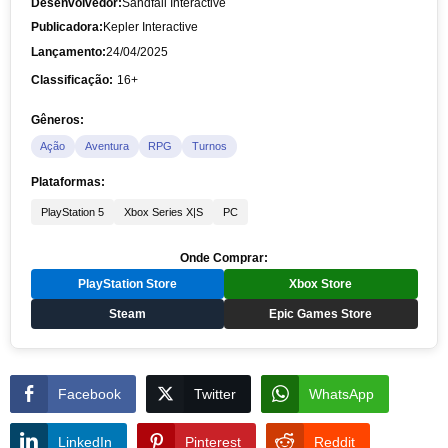
Desenvolvedor:
Sandfall Interactive
Publicadora:
Kepler Interactive
Lançamento:
24/04/2025
Classificação:
16+
Gêneros:
Ação
Aventura
RPG
Turnos
Plataformas:
PlayStation 5
Xbox Series X|S
PC
Onde Comprar:
PlayStation Store
Xbox Store
Steam
Epic Games Store
Facebook
Twitter
WhatsApp
LinkedIn
Pinterest
Reddit