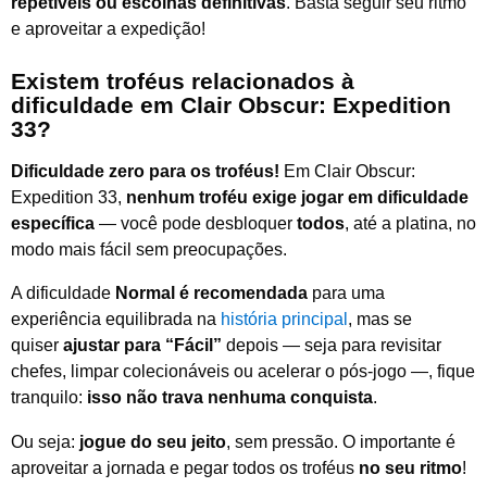
repetíveis ou escolhas definitivas
. Basta seguir seu ritmo
e aproveitar a expedição!
Existem troféus relacionados à
dificuldade em Clair Obscur: Expedition
33?
Dificuldade zero para os troféus!
Em Clair Obscur:
Expedition 33,
nenhum troféu exige jogar em dificuldade
específica
— você pode desbloquer
todos
, até a platina, no
modo mais fácil sem preocupações.
A dificuldade
Normal é recomendada
para uma
experiência equilibrada na
história principal
, mas se
quiser
ajustar para “Fácil”
depois — seja para revisitar
chefes, limpar colecionáveis ou acelerar o pós-jogo —, fique
tranquilo:
isso não trava nenhuma conquista
.
Ou seja:
jogue do seu jeito
, sem pressão. O importante é
aproveitar a jornada e pegar todos os troféus
no seu ritmo
!