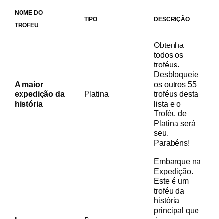
NOME DO
TIPO
DESCRIÇÃO
TROFÉU
Obtenha
todos os
troféus.
Desbloqueie
A maior
os outros 55
expedição da
Platina
troféus desta
história
lista e o
Troféu de
Platina será
seu.
Parabéns!
Embarque na
Expedição.
Este é um
troféu da
história
principal que