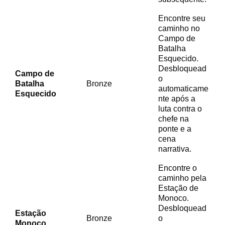
Encontre seu
caminho no
Campo de
Batalha
Esquecido.
Desbloquead
Campo de
o
Batalha
Bronze
automaticame
Esquecido
nte após a
luta contra o
chefe na
ponte e a
cena
narrativa.
Encontre o
caminho pela
Estação de
Monoco.
Desbloquead
Estação
Bronze
o
Monoco