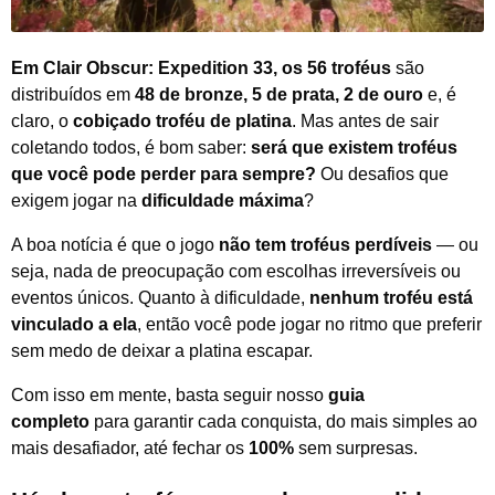
Em Clair Obscur: Expedition 33, os 56 troféus
são
distribuídos em
48 de bronze, 5 de prata, 2 de ouro
e, é
claro, o
cobiçado troféu de platina
. Mas antes de sair
coletando todos, é bom saber:
será que existem troféus
que você pode perder para sempre?
Ou desafios que
exigem jogar na
dificuldade máxima
?
A boa notícia é que o jogo
não tem troféus perdíveis
— ou
seja, nada de preocupação com escolhas irreversíveis ou
eventos únicos. Quanto à dificuldade,
nenhum troféu está
vinculado a ela
, então você pode jogar no ritmo que preferir
sem medo de deixar a platina escapar.
Com isso em mente, basta seguir nosso
guia
completo
para garantir cada conquista, do mais simples ao
mais desafiador, até fechar os
100%
sem surpresas.