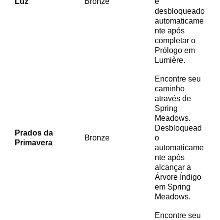
Luz
Bronze
é
desbloqueado
automaticame
nte após
completar o
Prólogo em
Lumière.
Encontre seu
caminho
através de
Spring
Meadows.
Desbloquead
Prados da
Bronze
o
Primavera
automaticame
nte após
alcançar a
Árvore Índigo
em Spring
Meadows.
Encontre seu