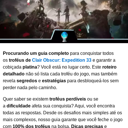
e
2
0
2
5
Procurando um guia completo
para conquistar todos
os
troféus de
Clair Obscur: Expedition 33
e garantir a
cobiçada
platina
? Você está no lugar certo. Este
roteiro
detalhado
não só lista cada troféu do jogo, mas também
revela
segredos
e
estratégias
para desbloqueá-los sem
perder nada pelo caminho.
Quer saber se existem
troféus perdíveis
ou se
a
dificuldade
afeta sua conquista? Aqui, você encontra
todas as respostas. Desde os desafios mais simples até os
mais complexos, nosso guia garante que você feche o jogo
com
100% dos troféus
na bolsa.
Dicas precisas
e