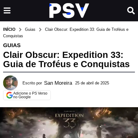
INÍCIO
Guias
Clair Obscur: Expedition 33: Guia de Troféus e
Conquistas
GUIAS
Clair Obscur: Expedition 33:
Guia de Troféus e Conquistas
San Moreira
Escrito por
25 de abril de 2025
2
5
Adicione o PS Verso
d
no Google
e
a
b
r
i
l
d