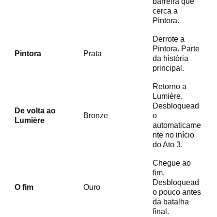
barreira que
cerca a
Pintora.
Derrote a
Pintora. Parte
Pintora
Prata
da história
principal.
Retorno a
Lumière.
Desbloquead
De volta ao
Bronze
o
Lumière
automaticame
nte no início
do Ato 3.
Chegue ao
fim.
Desbloquead
O fim
Ouro
o pouco antes
da batalha
final.