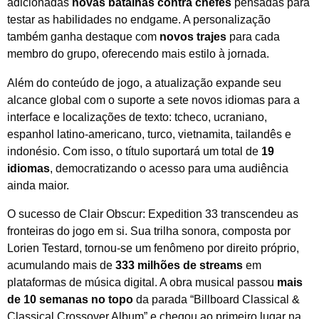
adicionadas
novas batalhas contra chefes
pensadas para
testar as habilidades no endgame. A personalização
também ganha destaque com
novos trajes
para cada
membro do grupo, oferecendo mais estilo à jornada.
Além do conteúdo de jogo, a atualização expande seu
alcance global com o suporte a sete novos idiomas para a
interface e localizações de texto: tcheco, ucraniano,
espanhol latino-americano, turco, vietnamita, tailandês e
indonésio. Com isso, o título suportará um total de
19
idiomas
, democratizando o acesso para uma audiência
ainda maior.
O sucesso de Clair Obscur: Expedition 33 transcendeu as
fronteiras do jogo em si. Sua trilha sonora, composta por
Lorien Testard, tornou-se um fenômeno por direito próprio,
acumulando mais de
333 milhões de streams
em
plataformas de música digital. A obra musical passou
mais
de 10 semanas no topo
da parada “Billboard Classical &
Classical Crossover Album” e chegou ao primeiro lugar na