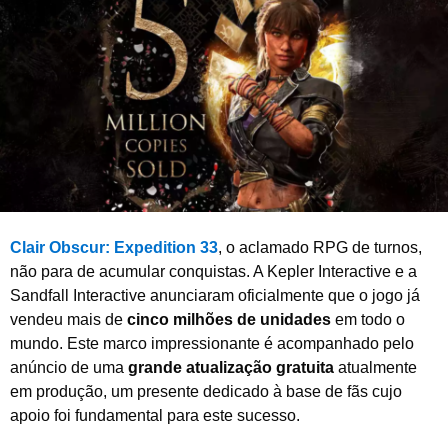
b
r
o
d
e
2
0
2
5
Clair Obscur: Expedition 33
, o aclamado RPG de turnos,
não para de acumular conquistas. A Kepler Interactive e a
Sandfall Interactive anunciaram oficialmente que o jogo já
vendeu mais de
cinco milhões de unidades
em todo o
mundo. Este marco impressionante é acompanhado pelo
anúncio de uma
grande atualização gratuita
atualmente
em produção, um presente dedicado à base de fãs cujo
apoio foi fundamental para este sucesso.