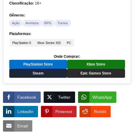
Classificação:
16+
Gêneros:
Ação
Aventura
RPG
Turnos
Plataformas:
PlayStation 5
Xbox Series X|S
PC
Onde Comprar:
PlayStation Store
Xbox Store
Steam
Epic Games Store
Facebook
Twitter
WhatsApp
LinkedIn
Pinterest
Reddit
Email