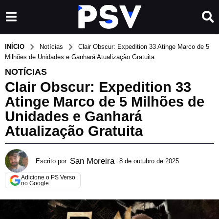
INÍCIO
Notícias
Clair Obscur: Expedition 33 Atinge Marco de 5
Milhões de Unidades e Ganhará Atualização Gratuita
NOTÍCIAS
Clair Obscur: Expedition 33
Atinge Marco de 5 Milhões de
Unidades e Ganhará
Atualização Gratuita
San Moreira
Escrito por
8 de outubro de 2025
8
d
Adicione o PS Verso
e
no Google
o
u
t
u