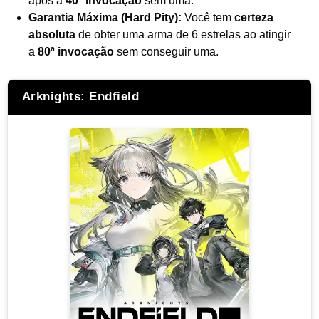
após a
40ª invocação
sem uma.
Garantia Máxima (Hard Pity):
Você tem
certeza
absoluta
de obter uma arma de 6 estrelas ao atingir
a
80ª invocação
sem conseguir uma.
Arknights: Endfield