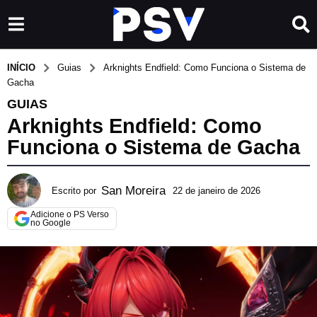
INÍCIO
Guias
Arknights Endfield: Como Funciona o Sistema de
Gacha
GUIAS
Arknights Endfield: Como
Funciona o Sistema de Gacha
San Moreira
Escrito por
22 de janeiro de 2026
1
d
Adicione o PS Verso
e
no Google
a
g
o
s
t
o
d