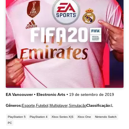
EA Vancouver
•
Electronic Arts
• 19 de setembro de 2019
Gêneros:
Esporte
,
Futebol
,
Multiplayer
,
Simulação
Classificação:
L
PlayStation 5
PlayStation 4
Xbox Series X|S
Xbox One
Nintendo Switch
PC