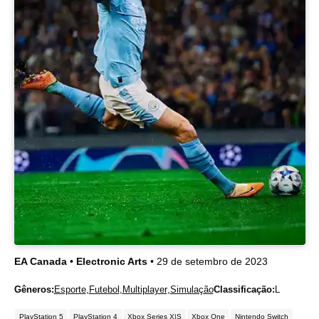
EA Canada
•
Electronic Arts
• 29 de setembro de 2023
Gêneros:
Esporte
,
Futebol
,
Multiplayer
,
Simulação
Classificação:
L
PlayStation 5
PlayStation 4
Xbox Series X|S
Xbox One
Nintendo Switch