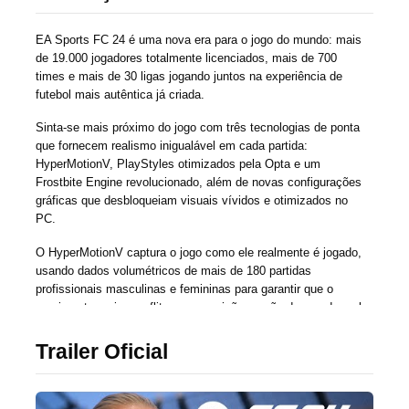
EA Sports FC 24 é uma nova era para o jogo do mundo: mais
de 19.000 jogadores totalmente licenciados, mais de 700
times e mais de 30 ligas jogando juntos na experiência de
futebol mais autêntica já criada.
Sinta-se mais próximo do jogo com três tecnologias de ponta
que fornecem realismo inigualável em cada partida:
HyperMotionV, PlayStyles otimizados pela Opta e um
Frostbite Engine revolucionado, além de novas configurações
gráficas que desbloqueiam visuais vívidos e otimizados no
PC.
O HyperMotionV captura o jogo como ele realmente é jogado,
usando dados volumétricos de mais de 180 partidas
profissionais masculinas e femininas para garantir que o
movimento no jogo reflita com precisão a ação do mundo real
em campo.
Trailer Oficial
Os PlayStyles dimensionam os atletas, interpretando os
dados da Opta e outras fontes em habilidades de assinatura
que aumentam o realismo e a individualidade de cada