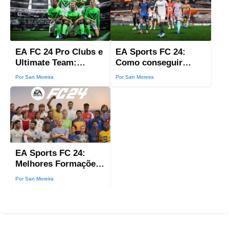
EA FC 24 Pro Clubs e
EA Sports FC 24:
Ultimate Team:
Como conseguir
Melhores nomes para
moedas mais rápido
Por San Moreira
Por San Moreira
times
EA Sports FC 24:
Melhores Formações
e Táticas
Por San Moreira