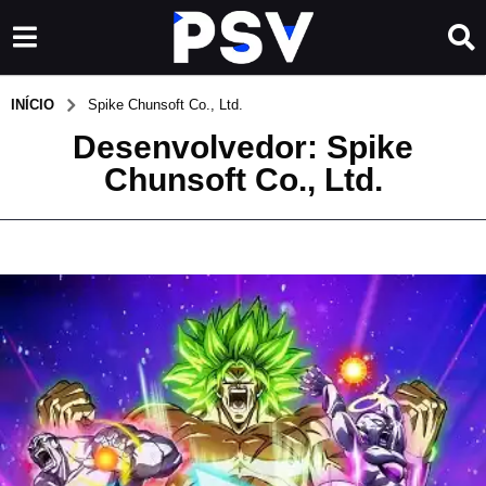
INÍCIO
Spike Chunsoft Co., Ltd.
Desenvolvedor:
Spike
Chunsoft Co., Ltd.