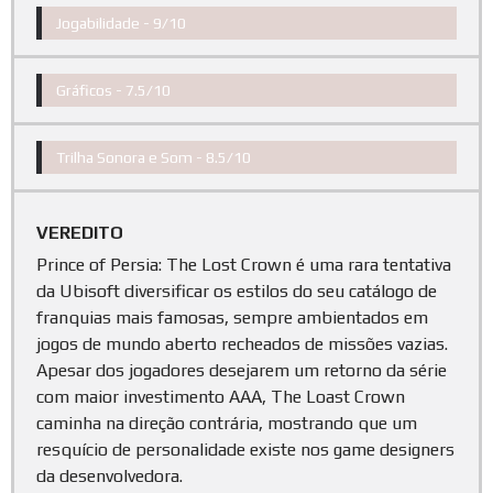
Jogabilidade -
9/10
Gráficos -
7.5/10
Trilha Sonora e Som -
8.5/10
VEREDITO
Prince of Persia: The Lost Crown é uma rara tentativa
da Ubisoft diversificar os estilos do seu catálogo de
franquias mais famosas, sempre ambientados em
jogos de mundo aberto recheados de missões vazias.
Apesar dos jogadores desejarem um retorno da série
com maior investimento AAA, The Loast Crown
caminha na direção contrária, mostrando que um
resquício de personalidade existe nos game designers
da desenvolvedora.