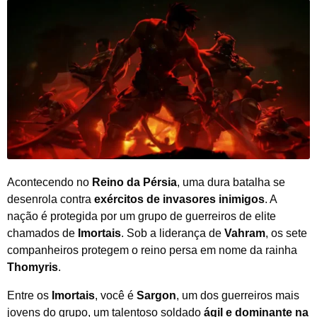
Acontecendo no
Reino da Pérsia
, uma dura batalha se
desenrola contra
exércitos de invasores inimigos
. A
nação é protegida por um grupo de guerreiros de elite
chamados de
Imortais
. Sob a liderança de
Vahram
, os sete
companheiros protegem o reino persa em nome da rainha
Thomyris
.
Entre os
Imortais
, você é
Sargon
, um dos guerreiros mais
jovens do grupo, um talentoso soldado
ágil e dominante na