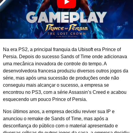
2
0
2
6
Na era PS2, a principal franquia da Ubisoft era Prince of
Persia. Depois do sucesso Sands of Time onde adicionava
uma mecânica inovadora de controle do tempo. A
desenvolvedora francesa produziu diversos outros jogos da
série, mas após uma sucessão de produções onde não
conseguiu mais alcançar o sucesso, a empresa se
encontrou no PS3, com a série Assassin’s Creed e acabou
esquecendo um pouco Prince of Persia.
Nos últimos anos, a empresa decidiu reviver sua IP e
anunciou o remake de Sands of Time, mas após a
desconfiança do público com o material apresentado e
diversas críticas de outros jogos da casa, a empresa decidiu