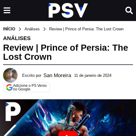
INÍCIO
Análises
Review | Prince of Persia: The Lost Crown
ANÁLISES
Review | Prince of Persia: The
Lost Crown
San Moreira
Escrito por
11 de janeiro de 2024
2
3
Adicione o PS Verso
d
no Google
e
m
a
r
ç
o
d
e