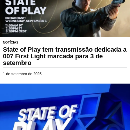
b
r
o
d
e
2
0
2
NOTÍCIAS
5
State of Play tem transmissão dedicada a
007 First Light marcada para 3 de
setembro
1 de setembro de 2025
1
d
e
s
e
t
e
m
b
r
o