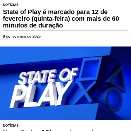
NOTÍCIAS
State of Play é marcado para 12 de
fevereiro (quinta-feira) com mais de 60
minutos de duração
9 de fevereiro de 2026
9
d
e
f
e
v
e
r
e
i
r
o
d
e
2
0
2
NOTÍCIAS
6