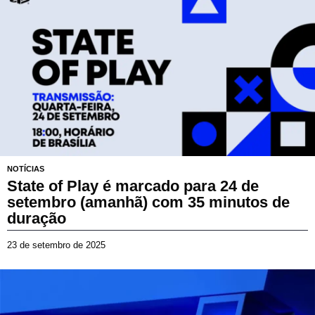
s
e
t
e
m
b
r
o
d
e
2
0
2
NOTÍCIAS
5
State of Play é marcado para 24 de
setembro (amanhã) com 35 minutos de
duração
23 de setembro de 2025
2
3
d
e
s
e