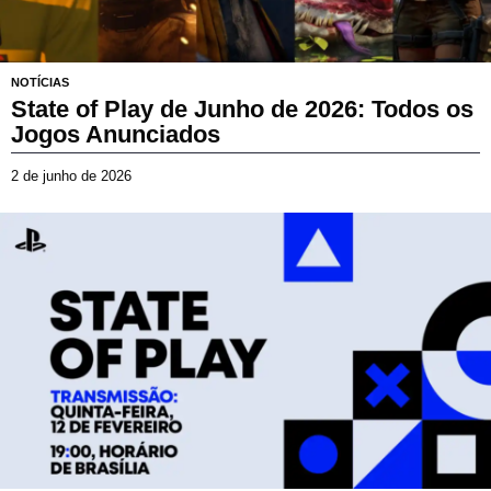
NOTÍCIAS
State of Play de Junho de 2026: Todos os
Jogos Anunciados
2 de junho de 2026
2
d
e
j
u
n
h
o
d
e
2
0
2
6