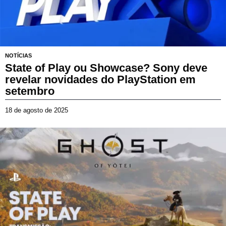
d
e
2
0
2
5
NOTÍCIAS
State of Play ou Showcase? Sony deve
revelar novidades do PlayStation em
setembro
18 de agosto de 2025
2
3
d
e
m
a
r
ç
o
d
e
2
0