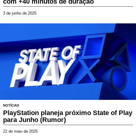
com +40 minutos de duração
3 de junho de 2025
3
d
e
j
u
n
h
o
d
e
2
0
2
5
NOTÍCIAS
PlayStation planeja próximo State of Play
para Junho (Rumor)
22 de maio de 2025
2