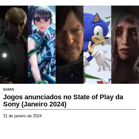
2
d
e
m
a
i
o
d
e
2
0
2
5
GUIAS
Jogos anunciados no State of Play da
Sony (Janeiro 2024)
31 de janeiro de 2024
2
0
d
e