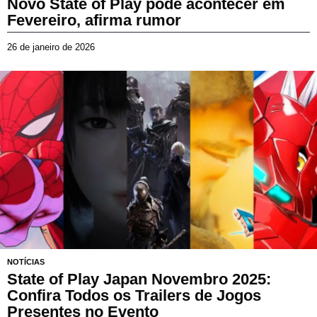
Novo State of Play pode acontecer em
Fevereiro, afirma rumor
26 de janeiro de 2026
2
6
d
e
j
a
n
e
i
r
o
d
e
2
0
2
6
NOTÍCIAS
State of Play Japan Novembro 2025:
Confira Todos os Trailers de Jogos
Presentes no Evento