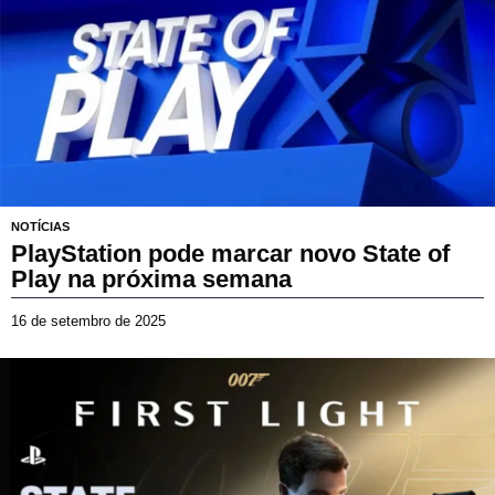
t
e
m
b
r
o
d
e
2
0
2
NOTÍCIAS
5
PlayStation pode marcar novo State of
Play na próxima semana
16 de setembro de 2025
1
6
d
e
s
e
t
e
m