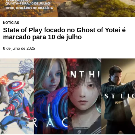
2
6
NOTÍCIAS
State of Play focado no Ghost of Yotei é
marcado para 10 de julho
8 de julho de 2025
2
3
d
e
m
a
r
ç
o
d
e
2
0
2
6