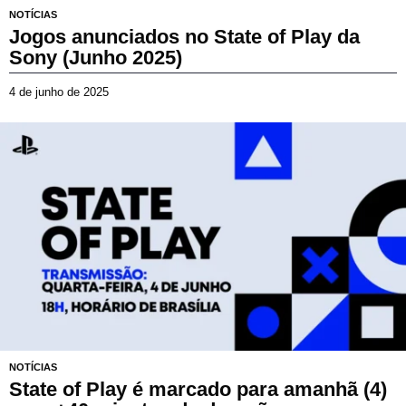
NOTÍCIAS
Jogos anunciados no State of Play da
Sony (Junho 2025)
4 de junho de 2025
4
d
e
j
u
n
h
o
d
e
2
0
2
5
NOTÍCIAS
State of Play é marcado para amanhã (4)