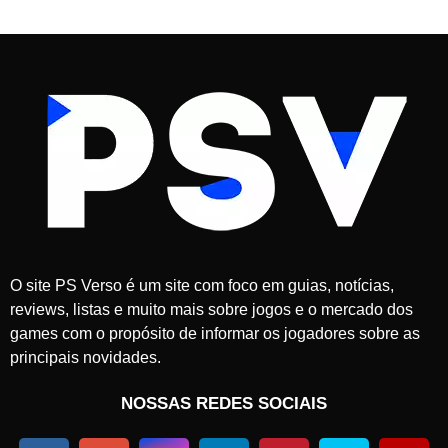
a
b
r
i
l
d
e
2
0
2
6
O site PS Verso é um site com foco em guias, notícias,
reviews, listas e muito mais sobre jogos e o mercado dos
games com o propósito de informar os jogadores sobre as
principais novidades.
NOSSAS REDES SOCIAIS