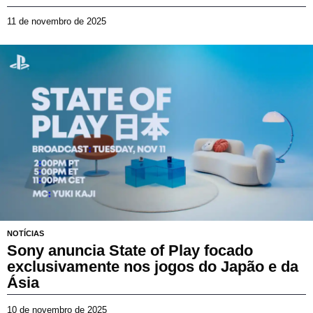
11 de novembro de 2025
1
1
d
e
n
o
v
e
m
b
r
o
d
e
2
0
2
NOTÍCIAS
5
Sony anuncia State of Play focado
exclusivamente nos jogos do Japão e da
Ásia
10 de novembro de 2025
2