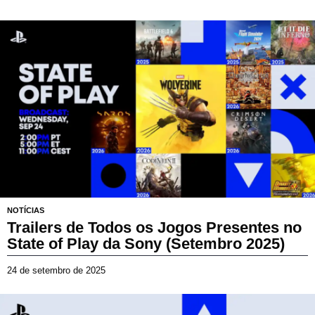
3
d
e
m
a
r
ç
o
d
e
2
0
2
6
NOTÍCIAS
Trailers de Todos os Jogos Presentes no
State of Play da Sony (Setembro 2025)
24 de setembro de 2025
2
4
d
e