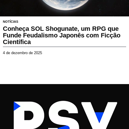
NOTÍCIAS
Conheça SOL Shogunate, um RPG que
Funde Feudalismo Japonês com Ficção
Científica
4 de dezembro de 2025
4
d
e
d
e
z
e
m
b
r
o
d
e
2