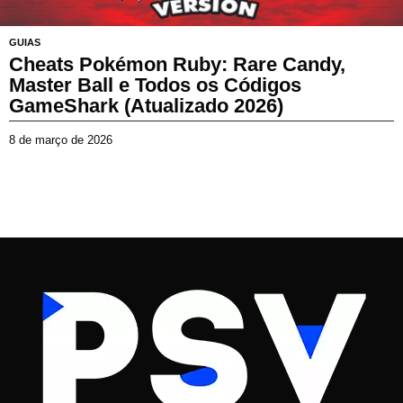
GUIAS
Cheats Pokémon Ruby: Rare Candy,
Master Ball e Todos os Códigos
GameShark (Atualizado 2026)
8 de março de 2026
2
3
d
e
m
a
r
ç
o
d
e
2
0
2
6