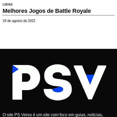
LISTAS
Melhores Jogos de Battle Royale
19 de agosto de 2022
2
3
d
e
m
a
r
ç
o
d
e
2
0
2
6
O site PS Verso é um site com foco em guias, notícias,