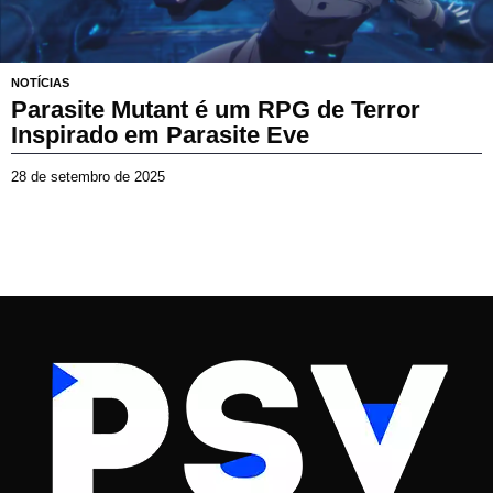
NOTÍCIAS
Parasite Mutant é um RPG de Terror
Inspirado em Parasite Eve
28 de setembro de 2025
2
8
d
e
s
e
t
e
m
b
r
o
d
e
2
0