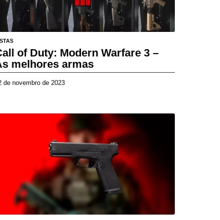
ISTAS
all of Duty: Modern Warfare 3 –
As melhores armas
2 de novembro de 2023
2
7
d
e
a
b
r
i
l
d
e
2
0
2
6