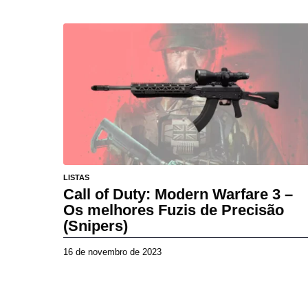
d
e
a
b
r
i
l
d
e
2
0
2
6
LISTAS
Call of Duty: Modern Warfare 3 –
Os melhores Fuzis de Precisão
(Snipers)
16 de novembro de 2023
2
7
d
e
a