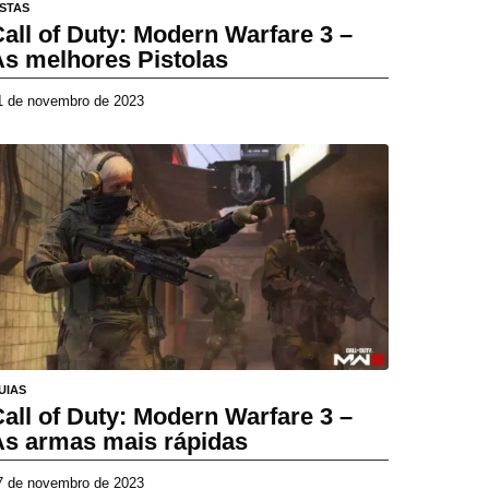
ISTAS
all of Duty: Modern Warfare 3 –
As melhores Pistolas
1 de novembro de 2023
2
7
d
e
a
b
r
i
l
d
e
2
0
2
UIAS
6
all of Duty: Modern Warfare 3 –
As armas mais rápidas
7 de novembro de 2023
2