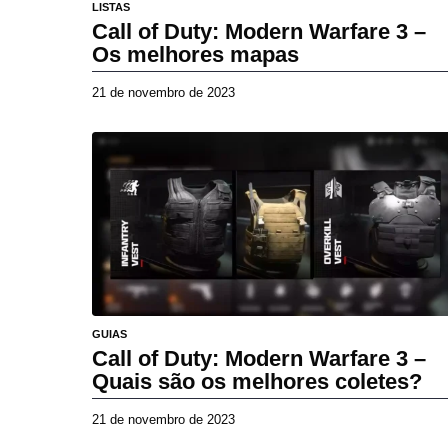
LISTAS
Call of Duty: Modern Warfare 3 –
Os melhores mapas
21 de novembro de 2023
2
7
d
e
a
b
r
i
l
d
e
2
0
GUIAS
2
Call of Duty: Modern Warfare 3 –
6
Quais são os melhores coletes?
21 de novembro de 2023
2
7