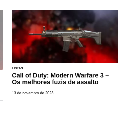
7
d
e
a
b
r
i
l
d
e
2
0
LISTAS
2
Call of Duty: Modern Warfare 3 –
6
Os melhores fuzis de assalto
13 de novembro de 2023
6
d
e
m
a
i
o