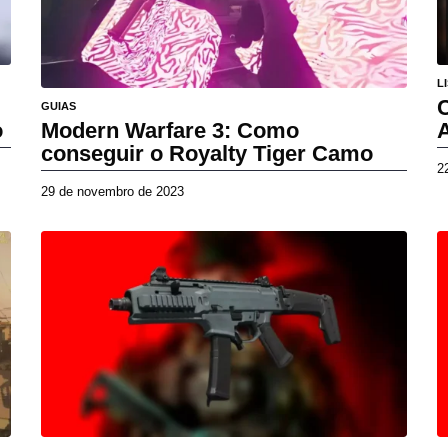
L
C
GUIAS
Modern Warfare 3: Como
o
conseguir o Royalty Tiger Camo
2
29 de novembro de 2023
1
d
e
j
u
n
h
o
d
e
2
0
2
6