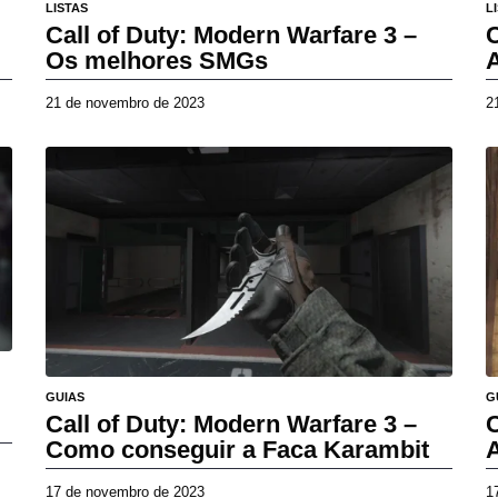
LISTAS
L
Call of Duty: Modern Warfare 3 –
C
Os melhores SMGs
21 de novembro de 2023
2
2
7
d
e
a
b
r
i
l
d
e
2
0
2
GUIAS
G
6
Call of Duty: Modern Warfare 3 –
C
Como conseguir a Faca Karambit
17 de novembro de 2023
2
1