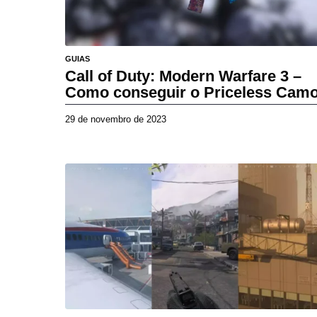
GUIAS
Call of Duty: Modern Warfare 3 –
Como conseguir o Priceless Cam
29 de novembro de 2023
2
6
d
e
a
b
r
i
l
d
e
2
0
2
6