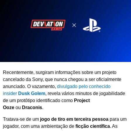
m
b
r
o
d
e
2
0
2
5
Recentemente, surgiram informações sobre um projeto
cancelado da Sony, que nunca chegou a ser oficialmente
anunciado. O vazamento,
divulgado pelo conhecido
insider
Dusk Golem
, revela vários minutos de jogabilidade
de um protótipo identificado como
Project
Ooze
ou
Draconis
.
Tratava-se de um
jogo de tiro em terceira pessoa
para um
jogador, com uma ambientação de
ficção científica
. As