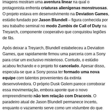
imagens mostram uma
aventura linear
na qual o
protagonista enfrenta
criaturas alienígenas monstruosas
.
O projeto estava em desenvolvimento na
Deviation Games
,
estúdio fundado por
Jason Blundell
– figura conhecida por
seu trabalho seminal no
modo Zumbis de Call of Duty
na
Treyarch, componente cooperativo que conquistou legiões
de fãs.
Após deixar a Treyarch, Blundell estabeleceu a Deviation
Games, que rapidamente firmou uma parceria com a Sony
para criar um exclusivo misterioso. Contudo, o estúdio
acabou fechando e o projeto foi
cancelado
. Apesar disso,
especula-se que a Sony possa ter
formado uma nova
equipe
com talentos provenientes da extinta
desenvolvedora. O próprio Dusk Golem parece corroborar
essa movimentação, embora aponte que o novo
empreendimento
não tem relação com Draconis
. O
paradeiro atual de Jason Blundell permanece incerto,
enquanto o vazamento serve como um vislumbre do que