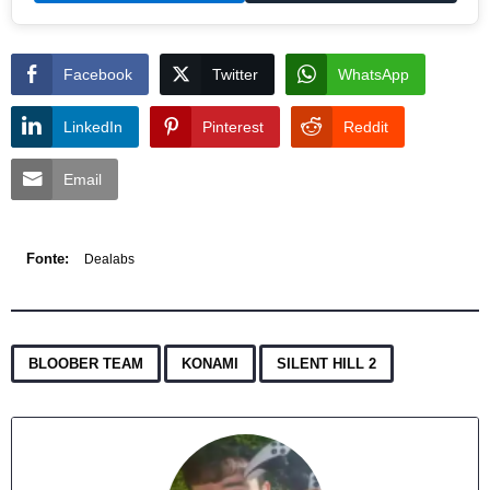
Facebook
Twitter
WhatsApp
LinkedIn
Pinterest
Reddit
Email
Fonte:
Dealabs
,
,
BLOOBER TEAM
KONAMI
SILENT HILL 2