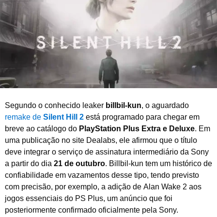
r
o
d
e
2
0
2
5
Segundo o conhecido leaker
billbil-kun
, o aguardado
remake de
Silent Hill 2
está programado para chegar em
breve ao catálogo do
PlayStation Plus Extra e Deluxe
. Em
uma publicação no site Dealabs, ele afirmou que o título
deve integrar o serviço de assinatura intermediário da Sony
a partir do dia
21 de outubro
. Billbil-kun tem um histórico de
confiabilidade em vazamentos desse tipo, tendo previsto
com precisão, por exemplo, a adição de Alan Wake 2 aos
jogos essenciais do PS Plus, um anúncio que foi
posteriormente confirmado oficialmente pela Sony.