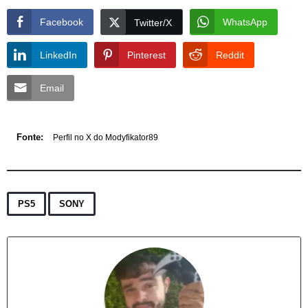
Facebook
WhatsApp
Twitter/X
LinkedIn
Pinterest
Reddit
Email
Fonte:
Perfil no X do Modyfikator89
,
PS5
SONY