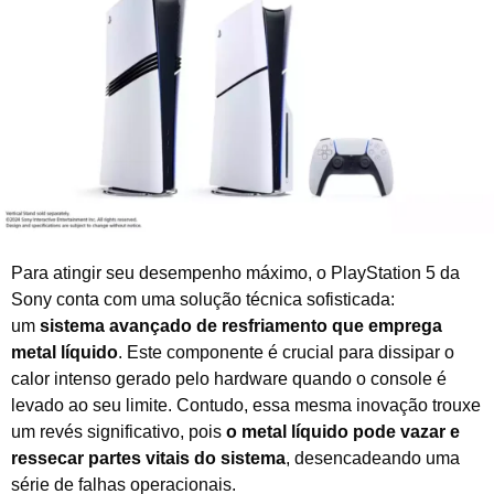
ç
o
d
e
2
0
2
6
Para atingir seu desempenho máximo, o PlayStation 5 da
Sony conta com uma solução técnica sofisticada:
um
sistema avançado de resfriamento que emprega
metal líquido
. Este componente é crucial para dissipar o
calor intenso gerado pelo hardware quando o console é
levado ao seu limite. Contudo, essa mesma inovação trouxe
um revés significativo, pois
o metal líquido pode vazar e
ressecar partes vitais do sistema
, desencadeando uma
série de falhas operacionais.