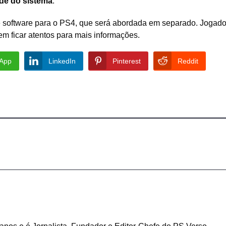
de do sistema
.
e software para o PS4, que será abordada em separado. Jogad
em ficar atentos para mais informações.
App
LinkedIn
Pinterest
Reddit