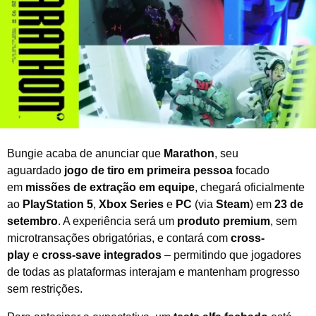
l
d
e
2
0
2
5
Bungie acaba de anunciar que
Marathon
, seu
aguardado
jogo de tiro em primeira pessoa
focado
em
missões de extração em equipe
, chegará oficialmente
ao
PlayStation 5
,
Xbox Series
e
PC
(via
Steam
) em
23 de
setembro
. A experiência será um
produto premium
, sem
microtransações obrigatórias, e contará com
cross-
play
e
cross-save integrados
– permitindo que jogadores
de todas as plataformas interajam e mantenham progresso
sem restrições.